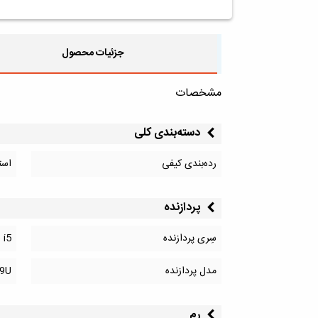
جزئیات محصول
مشخصات
دسته‌بندی کلی
رده‌بندی کیفی
است
پردازنده
سِری پردازنده
 i5
مدل پردازنده
59U
رم