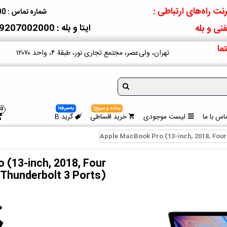
نت راه‌های ارتباطی :
شماره تماس : 09207002000
ایتا و بله : 09207002000
نی و بله
ما
تهران، ولی‌عصر، مجتمع تجاری نور، طبقۀ ۴، واحد ۱۲۰۷۰
ساده و سریع!
به‌صرفه!
0
اس با ما
لیست موجودی
خرید اقساطی
گرید B
Apple MacBook Pro (13-inch, 2018, Four
 (13-inch, 2018, Four
Thunderbolt 3 Ports)