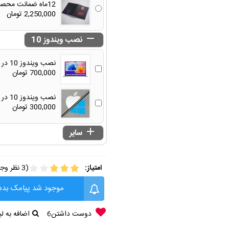
12ماه ضمانت محصول به همراه 30 روز مهلت تست رایگان
2,250,000 تومان

نصب ویندوز 10
نصب ویندوز 10 در کنار macOS - از طریق ماشین مجازی
700,000 تومان
نصب ویندوز 10 در کنار macOS - به صورت مجزا
300,000 تومان

سایر
امتیاز:
(3 نظر وجود دارد)
موجود شد پیامک بده
دوست داشتن
6
اضافه به 