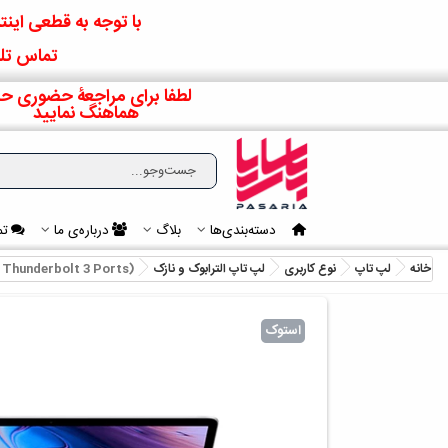
با توجه به قطعی اینتر
تماس تلف
لطفا برای مراجعۀ حضوری حت
هماهنگ نمایید
دسته‌بندی‌ها
بلاگ
درباره‌ی ما
تم
خانه
لپ تاپ
نوع کاربری
لپ تاپ الترابوک و نازک
 Thunderbolt 3 Ports)
استوک