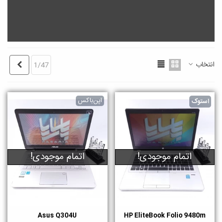
انتخاب
بعدی
1/47
اپن‌باکس
استوک
اتمام موجودی!
اتمام موجودی!
Asus Q304U
HP EliteBook Folio 9480m