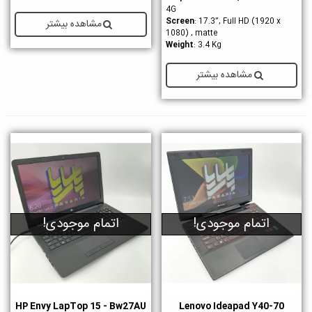
4G
Screen
: 17.3”, Full HD (1920 x
مشاهده بیشتر
1080) , matte
Weight
: 3.4 Kg
مشاهده بیشتر
اتمام موجودی!
اتمام موجودی!
HP Envy LapTop 15 - Bw27AU
Lenovo Ideapad Y40-70