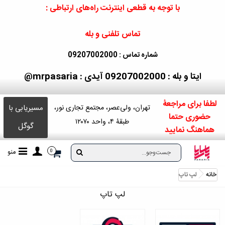
با توجه به قطعی اینترنت راه‌های ارتباطی :
تماس تلفنی و بله
شماره تماس : 09207002000
ایتا و بله : 09207002000
آیدی : mrpasaria@
لطفا برای مراجعۀ
مسیریابی با
تهران، ولی‌عصر، مجتمع تجاری نور،
حضوری حتما
طبقۀ ۴، واحد ۱۲۰۷۰
گوگل
هماهنگ نمایید
منو
0
خانه
لپ تاپ
لپ تاپ