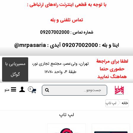
با توجه به قطعی اینترنت راه‌های ارتباطی :
تماس تلفنی و بله
شماره تماس : 09207002000
ایتا و بله : 09207002000
آیدی : mrpasaria@
لطفا برای مراجعۀ
مسیریابی با
تهران، ولی‌عصر، مجتمع تجاری نور،
حضوری حتما
طبقۀ ۴، واحد ۱۲۰۷۰
گوگل
هماهنگ نمایید
منو
0
خانه
لپ تاپ
لپ تاپ