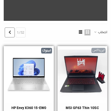
انتخاب
بعدی
1/52
اپن‌باکس
گرید B
استوک
HP Envy X360 15-EW0
MSI GF63 Thin 10SC