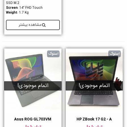
SSD M.2
Screen
: 14" FHD Touch
Weight
: 1.7 Kg
مشاهده بیشتر
استوک
استوک
اتمام موجودی!
اتمام موجودی!
Asus ROG GL703VM
HP ZBook 17 G2 - A