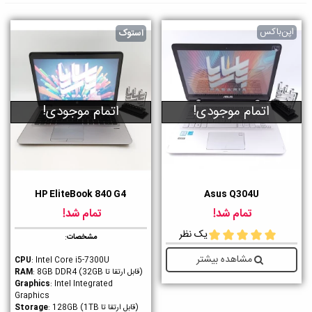
اپن‌باکس
استوک
اتمام موجودی!
اتمام موجودی!
HP EliteBook 840 G4
Asus Q304U
تمام شد!
تمام شد!
یک نظر
مشخصات
:
مشاهده بیشتر
CPU
: Intel Core i5-7300U
(قابل ارتقا تا 32GB)
RAM
: 8GB DDR4
Graphics
: Intel Integrated
Graphics
(قابل ارتقا تا 1TB)
Storage
: 128GB