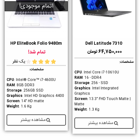
اتمام موجودی!
HP EliteBook Folio 9480m
Dell Latitude 7310
64,750,000 تومان
تمام شد!
یک نظر
مشخصات
:
مشخصات
:
CPU
: Intel Core i7-10610U
RAM
: 16 - DDR4
CPU
: Intel® Core™ i7-4600U
Storage
: 256 - SSD
RAM
: 8GB DDR3
Graphics
: Intel Integrated
Storage
: 256GB SSD
Graphics
Graphics
: Intel HD Graphics 4400
Screen
: 13.3" FHD Touch Matte |
Screen
: 14" HD matte
Matte
Weight
: 1.6 Kg
Weight
: 1.3 Kg
مشاهده بیشتر
مشاهده بیشتر