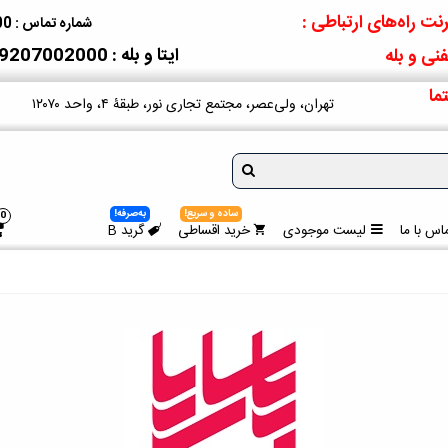
نت راه‌های ارتباطی :
شماره تماس : 09207002000
ایتا و بله : 09207002000
نی و بله
ما
تهران، ولی‌عصر، مجتمع تجاری نور، طبقۀ ۴، واحد ۱۲۰۷۰
ساده و سریع!
به‌صرفه!
0
اس با ما
لیست موجودی
خرید اقساطی
گرید B