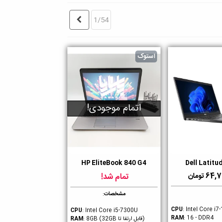
بعدی
1/54
استوک
اتمام موجودی!
HP EliteBook 840 G4
Dell Latitu
ن
دوست داشتن
 تومان
تمام شد!
مشخصات
:
CPU
: Intel Core i
CPU
: Intel Core i5-7300U
RAM
: 16 - DDR4
(قابل ارتقا تا 32GB)
RAM
: 8GB