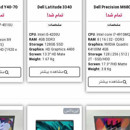
ad Y40-70
Dell Latitude 3340
Dell Precision M68
ست داشتن
دوست داشتن
دوست داشت
تمام شد!
تمام شد!
تما
مشخصات
:
مشخصات:
i7-4510U
CPU
: Intel i5-4200U
CPU
: Intel core i7-4910M
RAM
: 4GB DDR3
RAM
: 8 | 16 | 32 - DDR3
eon R9
Storage
: 128GB SSD
Graphics
:
NVIDIA Quadro
5)
Graphics
: HD Graphics 4400
K4100M 4GB
l HD (1920 x
Screen:
13.3" HD Mate
Storage
: 128 | 256 | 512 | 
Weight
: 1.67 Kg
2T - SSD/HDD
Screen
: 17.3" FHD Matte
Weight
: 3.8 Kg
مشاهده بیشتر
مشا
مشاهده بیشتر
اپن‌باکس