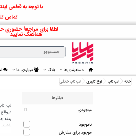
با توجه به قطعی اینتر
تماس تلف
لطفا برای مراجعۀ حضوری حت
هماهنگ نمایید
دسته‌بندی‌ها
بلاگ
درباره‌ی ما
تم
خانه
لپ تاپ
نوع کاربری
لپ تاپ خانگی
فیلترها
موجودی
درواقع 
ناموجود
باشند.
و معتبر
موجود برای سفارش