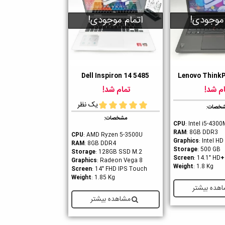
 موجودی!
اتمام موجودی!
Dell Inspiron 14 5485
Lenovo Think
ن
دوست داشتن
م شد!
تمام شد!
یک نظر
خصات
:
مشخصات:
CPU
: Intel i5-4300
RAM
: 8GB DDR3
CPU
: AMD Ryzen 5-3500U
Graphics
: Intel H
RAM
: 8GB DDR4
Storage
: 500 GB
Storage
: 128GB SSD M.2
: 14.1" HD
+Screen
Graphics
: Radeon Vega 8
Weight
: 1.8 Kg
Screen
: 14" FHD IPS Touch
Weight
: 1.85 Kg
هده بیشتر
مشاهده بیشتر