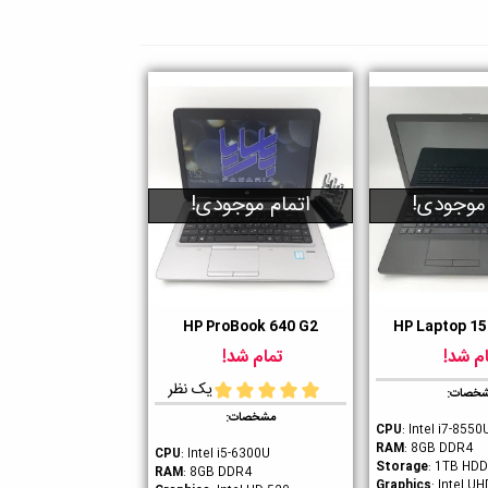
 موجودی!
اتمام موجودی!
HP ProBook 640 G2
HP Laptop 15
ن
دوست داشتن
م شد!
تمام شد!
یک نظر
خصات:
مشخصات:
CPU
: Intel i7-8550
RAM
: 8GB DDR4
CPU
: Intel i5-6300U
Storage
: 1TB HDD
RAM
: 8GB DDR4
Graphics
: Intel U