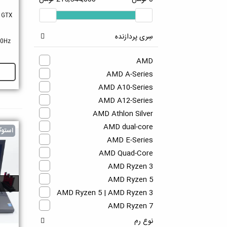
Toshiba
e GTX
سِری پردازنده
60Hz
AMD
AMD A-Series
AMD A10-Series
AMD A12-Series
AMD Athlon Silver
AMD dual-core
استو
AMD E-Series
AMD Quad-Core
AMD Ryzen 3
AMD Ryzen 5
AMD Ryzen 5 | AMD Ryzen 3
AMD Ryzen 7
AMD Ryzen 7 | AMD Ryzen 5
نوع رم