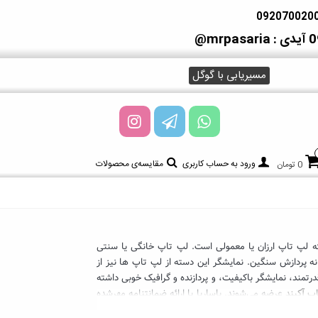
آیدی : mrpasaria@
مسیریابی با گوگل
ورود به حساب کاربری
مقایسه‌ی محصولات
0 تومان
وماً همان دسته لپ تاپ ارزان یا معمولی است. لپ تاپ خانگی یا سنتی
ه پردازش سنگین. نمایشگر این دسته از لپ تاپ ها نیز از
ند سخت‌افزار قدرتمند، نمایشگر باکیفیت، و پردازنده و گرافیک خوبی داشته
پ آکبند
عرضه می‌شوند. پاساریا با ارائه ضمانتنامه مهرشده
آکبند و ارتقای کاملاً رایگان بستر و امکانات بسیار مطلوبی