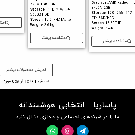
Graphics
:
AMD Radeon H
730M 1GB DDR3
8790M 2GB
(قابل ارتقا تا 1TB)
:
Storage
Storage
: 128 | 256 | 512 | 
500GB HDD
2T - SSD/HDD
Screen
: 15.6" FHD Matte
مشا
Screen
: 15.6" FHD
Weight
: 2.6 Kg
Weight
: 2.4 Kg
مشاهده بیشتر
مشاهده بیشتر
نمایش محصولات بیشتر
نمایش
1
تا 16 از 859 مورد
پاساریا - انتخابی هوشمندانه
ما را در شبکه‌های اجتماعی و مجازی دنبال کنید