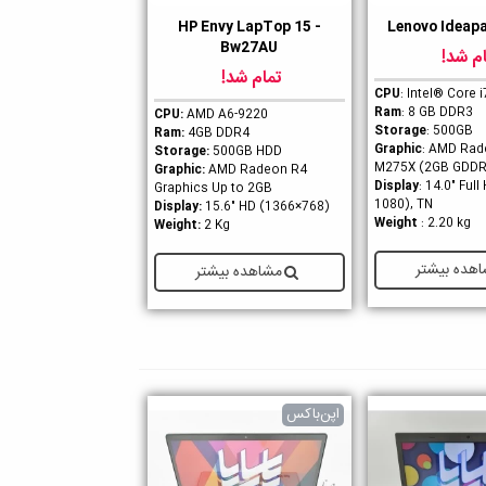
HP Envy LapTop 15 -
Lenovo Ideap
ن
دوست داشتن
Bw27AU
م شد!
تمام شد!
CPU
: Intel® Core 
Ram
: 8 GB DDR3
CPU:
AMD A6-9220
Storage
: 500GB
Ram:
4GB DDR4
Graphic
: AMD Rad
Storage:
500GB HDD
M275X (2GB GDDR
Graphic:
AMD Radeon R4
Display
: 14.0" Ful
Graphics Up to 2GB
1080), TN
Display:
15.6" HD (1366×768)
Weight
: 2.20 kg
Weight:
2 Kg
هده بیشتر
مشاهده بیشتر
اپن‌باکس