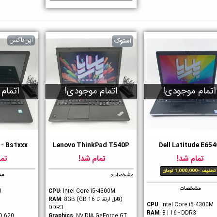
اپن‌باکس
استوک
اتمام موجودی!
اتمام موجودی!
اتمام
 - Bs1xxx
Lenovo ThinkPad T540P
Dell Latitude E654
ست داشتن
دوست داشتن
دوست داشت
تمام شد!
تمام شد!
تما
تخفیف:
-1,000,000 تومان
مشخصات:
مش
مشخصات
:
U
CPU
: Intel Core i5-4300M
(قابل ارتقا تا 16 GB)
RAM
: 8GB
CPU
: Intel Core i5-4300M
DDR3
RAM
: 8 | 16 - DDR3
HD 620
Graphics
: NVIDIA GeForce GT