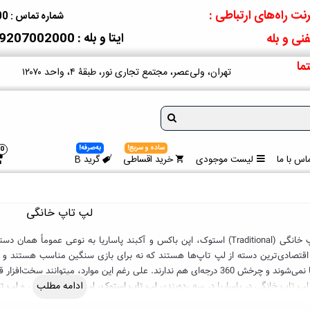
نت راه‌های ارتباطی :
شماره تماس : 09207002000
ایتا و بله : 09207002000
نی و بله
ما
تهران، ولی‌عصر، مجتمع تجاری نور، طبقۀ ۴، واحد ۱۲۰۷۰
ساده و سریع!
به‌صرفه!
0
اس با ما
لیست موجودی
خرید اقساطی
گرید B
لپ تاپ خانگی
لپ تاپ خانگی (Traditional) استوک، اپن باکس و آکبند پاساریا به نوعی عم
اقتصادی‌ترین دسته از لپ تاپ‌ها هستند که نه برای بازی سنگین مناسب هستند و ن
بدنه جا نمی‌شوند و چرخش 360 درجه‌ای هم ندارند. علی رغم این موارد، میتوان
 لپ تاپ خانگی
در پاساریا در سه رده‌بندی
لپ تاپ استوک
،
ادامه مطلب
لپ تاپ اپن‌ باکس
و
لپ تا
 ده روزه (و امکان اعطای ضمانت مدت‌دار)، ارائه تصاویر کاملاً واقعی از مدل‌های غیر