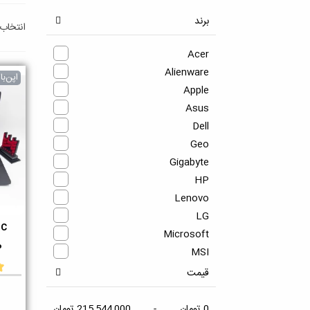
برای خر
برند
انتخاب
Acer
Alienware
اپن‌ب
Apple
Asus
Dell
Geo
Gigabyte
HP
Lenovo
LG
SC
دو
Microsoft
0
MSI
Razer
قیمت
Samsung
Sony
0 تومان
-
215,544,000 تومان