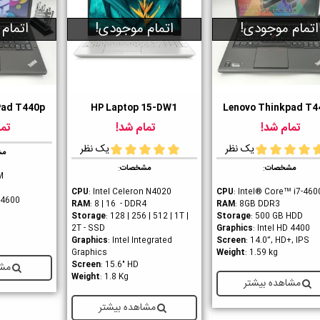
اتمام موجودی!
اتمام موجودی!
اتمام
Pad T440p
HP Laptop 15-DW1
Lenovo Thinkpad T4
ست داشتن
دوست داشتن
دوست داشت
تمام شد!
تمام شد!
تما
یک نظر
یک نظر
مش
مشخصات
:
مشخصات
:
M
CPU
: Intel Celeron N4020
CPU
: Intel® Core™ i7-46
D 4600
RAM
: 8 | 16 - DDR4
RAM
: 8GB DDR3
Storage
: 128 | 256 | 512 | 1T |
Storage
: 500 GB HDD
2T - SSD
Graphics
: Intel HD 4400
Graphics
: Intel Integrated
Screen
: 14.0”, HD+, IPS
Graphics
Weight
: 1.59 kg
Screen
: 15.6" HD
مشا
Weight
: 1.8 Kg
مشاهده بیشتر
مشاهده بیشتر