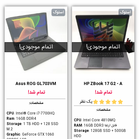
استوک
استوک
اتمام موجودی!
اتمام موجودی!
Asus ROG GL703VM
HP ZBook 17 G2 - A
تمام شد!
تمام شد!
یک نظر
مشخصات:
مشخصات
:
CPU
: Intel® Core i7-7700HQ
Ram
: 16GB DDR4
CPU
: Intel Core 4810MQ
Storage
: 1 TB HDD + 128 SSD
قابل ارتقا
RAM
: 16GB DDR3
M.2
Storage
: 128GB SSD + 500GB
Graphic
: GeForce GTX 1060
HDD