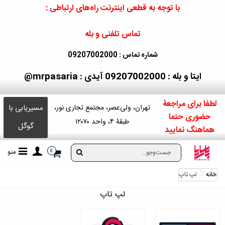
با توجه به قطعی اینترنت راه‌های ارتباطی :
تماس تلفنی و بله
شماره تماس : 09207002000
ایتا و بله : 09207002000
آیدی : mrpasaria@
لطفا برای مراجعۀ
مسیریابی با
تهران، ولی‌عصر، مجتمع تجاری نور،
حضوری حتما
طبقۀ ۴، واحد ۱۲۰۷۰
گوگل
هماهنگ نمایید
منو
0
خانه
لپ تاپ
لپ تاپ