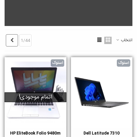
انتخاب
بعدی
1/44
استوک
استوک
اتمام موجودی!
HP EliteBook Folio 9480m
Dell Latitude 7310