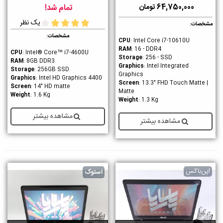
64,750,000 تومان
تمام شد!
یک نظر
مشخصات
:
مشخصات
:
CPU
: Intel Core i7-10610U
RAM
: 16 - DDR4
CPU
: Intel® Core™ i7-4600U
Storage
: 256 - SSD
RAM
: 8GB DDR3
Graphics
: Intel Integrated
Storage
: 256GB SSD
Graphics
Graphics
: Intel HD Graphics 4400
Screen
: 13.3" FHD Touch Matte |
Screen
: 14" HD matte
Matte
Weight
: 1.6 Kg
Weight
: 1.3 Kg
مشاهده بیشتر
مشاهده بیشتر
اپن‌باکس
استوک