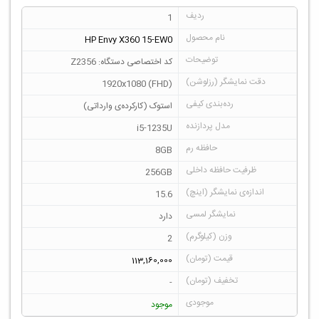
1
HP Envy X360 15-EW0
کد اختصاصی دستگاه: Z2356
1920x1080 (FHD)
استوک (کارکرده‌ی وارداتی)
i5-1235U
8GB
256GB
15.6
دارد
2
113,160,000
-
موجود