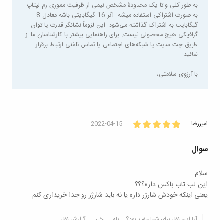
به طور کلی و تا یک محدودۀ مشخص نیمی از ظرفیت مموری رم لپتاپ
به صورت اشتراکی استفاده میشه. اگر 16 گیگابایتی باشه معادل 8
گیگابایت به اشتراک گذاشته می‌شود. این لزوماً نشانگر قدرت یا توان
گرافیکی هیچ محصولی نیست. برای راهنمایی بیشتر با کارشناسان ما از
طریق چت سایت یا شبکه‌های اجتماعی یا تماس تلفنی ارتباط برقرار
نمائید.
با آرزوی سلامتی،
امیررضا
2022-04-15
سوال
سلام
این لب تاب باکس داره؟؟؟
یعنی اینکه خودش شارژر داره یا نه باید شارژر رو جدا خریداری کنم
آیا این نظر برای شما مفید بود؟
بله
خیر
گزارش نظر