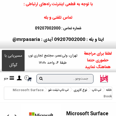
با توجه به قطعی اینترنت راه‌های ارتباطی :
تماس تلفنی و بله
شماره تماس : 09207002000
ایتا و بله : 09207002000
آیدی : mrpasaria@
لطفا برای مراجعۀ
مسیریابی با
تهران، ولی‌عصر، مجتمع تجاری نور،
حضوری حتما
طبقۀ ۴، واحد ۱۲۰۷۰
گوگل
هماهنگ نمایید
منو
0
خانه
لپ تاپ
نوع کاربری
لپ تاپ تبلت شو
Microsoft Surface
Book
Microsoft Surface