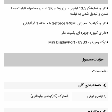
♦️دارای نمایشگر 13.5 اینچی با رزولوشن 3K لمسی به‌همراه قابلیت جدا
شدن و تبدیل شدن به تبلت
♦️دارای گرافیک مجزای Geforce 940M با حافظه 1 گیگابایتی
♦️دارای کیبورد جزیره ای بکلیت دار
♦️درگاه رم‌ریدر ، Mini DisplayPort ، USB3
جزئیات محصول
مشخصات
دسته‌بندی کلی
رده‌بندی کیفی
استوک (کارکرده‌ی وارداتی)
پردازنده