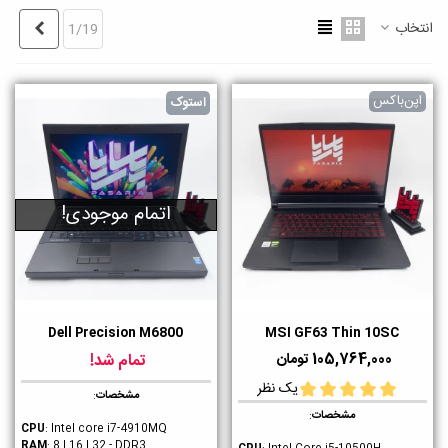
انتخاب
بعدی
1/19
اپن‌باکس
استوک
اتمام موجودی!
Dell Precision M6800
MSI GF63 Thin 10SC
105,764,000 تومان
تمام شد!
یک نظر
مشخصات
:
مشخصات
:
CPU
: Intel core i7-4910MQ
RAM
: 8 | 16 | 32 - DDR3