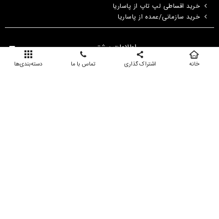
خرید اقساطی لپ تاپ از پاساریا
خرید سازمانی/عمده از پاساریا
اطلاعات بیشتر
خانه
اشتراک گذاری
تماس با ما
دسته‌بندی‌ها
استوک و اپن‌باکس در پاساریا چیست؟
قوانین و شرایط ضمانت محصولات
سوالات متداول
ورود به حساب کاربری
پاساریا - شرکت پاسارگاد
تماس با ما
استفاده از مطالب فروشگاه اینترنتی پاساریا فقط برای مقاصد غیرتجاری و با ذکر
منبع بلامانع است. کلیه حقوق این سایت متعلق به شرکت پاسارگاد است.