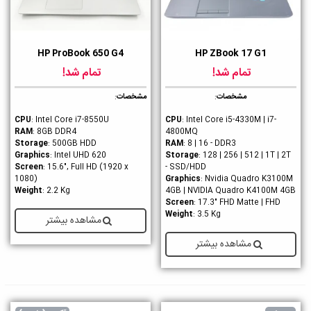
HP ProBook 650 G4
HP ZBook 17 G1
تمام شد!
تمام شد!
مشخصات
:
مشخصات
:
CPU
: Intel Core i7-8550U
: Intel Core i5-4330M | i7-
CPU
RAM
: 8GB DDR4
4800MQ
Storage
: 500GB HDD
: 8 | 16 - DDR3
RAM
Graphics
: Intel UHD 620
Storage
: 128 | 256 | 512 | 1T | 2T
Screen
: 15.6", Full HD (1920 x
- SSD/HDD
1080)
Graphics
: Nvidia Quadro K3100M
Weight
: 2.2 Kg
4GB | NVIDIA Quadro K4100M 4GB
Screen
: 17.3" FHD Matte | FHD
Weight
: 3.5 Kg
مشاهده بیشتر
مشاهده بیشتر