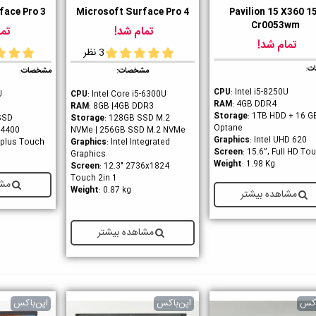
face Pro 3
Microsoft Surface Pro 4
Pavilion 15 X360 1
ست داشتن
دوست داشتن
دوست داشت
Cr0053wm
تمام شد!
تما
تمام شد!
3 نظر
ت
:
مشخصات:
مشخصات
:
CPU
: Intel i5-8250U
U
CPU
: Intel Core i
5-6300U
RAM
: 4GB DDR4
RAM
: 8GB |4GB DDR3
Storage
: 1TB HDD + 16 G
SSD
Storage
: 128GB SSD M.2
Optane
D 4400
NVMe | 256GB SSD M.2 NVMe
Graphics
: Intel UHD 620
 plus Touch ‎
Graphics
: Intel Integrated
Screen
: 15.6”, Full HD To
Graphics
Weight
: 1.98 Kg
Screen
: 12.3" 2736x1824
Touch 2in 1
مشا
Weight
: 0.87 kg
مشاهده بیشتر
مشاهده بیشتر
اکس
اپن‌باکس
اپن‌باکس