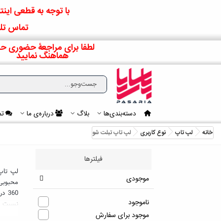
با توجه به قطعی اینتر
تماس تلف
لطفا برای مراجعۀ حضوری حت
هماهنگ نمایید
دسته‌بندی‌ها
بلاگ
درباره‌ی ما
تم
خانه
لپ تاپ
نوع کاربری
لپ تاپ تبلت شو
فیلترها
لپ تاپ 
موجودی
محبوبی 
360
ناموجود
نسبت به
باشند.
موجود برای سفارش