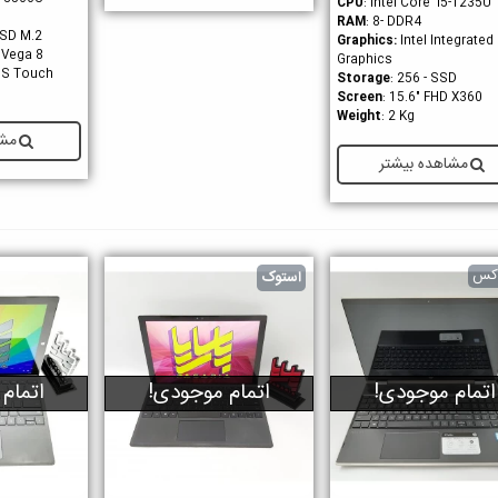
CPU
: Intel Core i5-1235U
RAM
: 8- DDR4
SSD M.2
Graphics
:
Intel Integrated
 Vega 8
Graphics
IPS Touch
Storage
: 256 - SSD
Screen
: 15.6" FHD X360
Weight
: 2 Kg
مشا
مشاهده بیشتر
اکس
استوک
اتمام موجودی!
اتمام موجودی!
اتمام