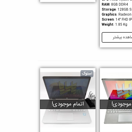
RAM
: 8GB DDR4
Storage
: 128GB 
Graphics
: Radeon
Screen
: 14" FHD 
Weight
: 1.85 Kg
هده بیشتر
استوک
 موجودی!
اتمام موجودی!