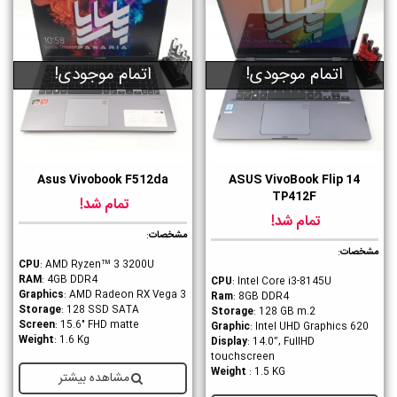
اتمام موجودی!
اتمام موجودی!
Asus Vivobook F512da
ASUS VivoBook Flip 14
TP412F
تمام شد!
تمام شد!
مشخصات
:
مشخصات
:
CPU
: AMD Ryzen™ 3 3200U
RAM
: 4GB DDR4
CPU
: Intel Core i3-8145U
Graphics
: AMD Radeon RX Vega 3
Ram
: 8GB DDR4
Storage
: 128 SSD SATA
Storage
: 128 GB m.2
Screen
: 15.6" FHD matte
Graphic
: Intel UHD Graphics 620
Weight
: 1.6 Kg
Display
: 14.0”, FullHD
touchscreen
Weight
: 1.5 KG
مشاهده بیشتر