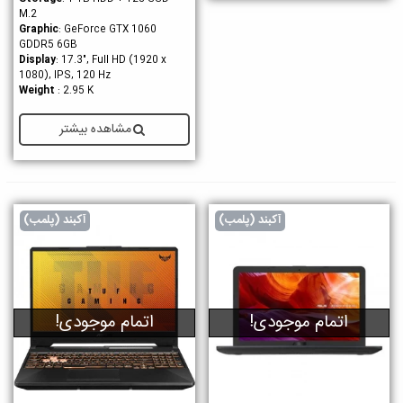
M.2
Graphic
: GeForce GTX 1060
GDDR5 6GB
Display
: 17.3", Full HD (1920 x
1080), IPS, 120 Hz
Weight
: 2.95 K
مشاهده بیشتر
آکبند (پلمب)
آکبند (پلمب)
اتمام موجودی!
اتمام موجودی!