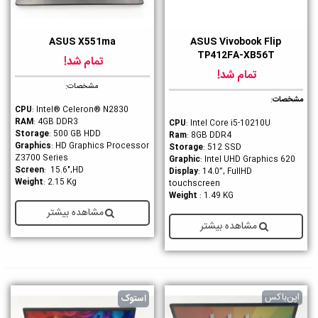
ASUS X551ma
ASUS Vivobook Flip
TP412FA-XB56T
تمام شد!
تمام شد!
مشخصات:
مشخصات
:
CPU
: Intel® Celeron® N2830
RAM
: 4GB DDR3
CPU
: Intel Core i5-10210U
Storage
: 500 GB HDD
Ram
: 8GB DDR4
Graphics
: HD Graphics Processor
Storage
: 512 SSD
Z3700 Series
Graphic
: Intel UHD Graphics 620
Screen
: 15.6",HD
Display
: 14.0”, FullHD
Weight
: 2.15 Kg
touchscreen
Weight
: 1.49 KG
مشاهده بیشتر
مشاهده بیشتر
اپن‌باکس
استوک