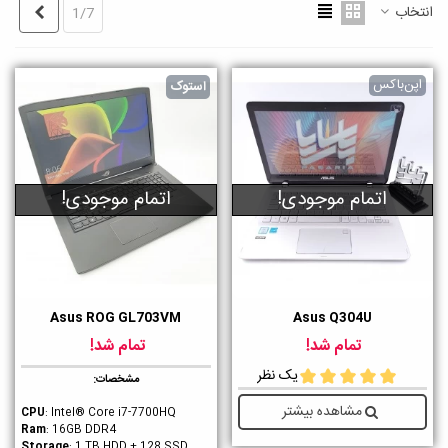
انتخاب
بعدی
1/7
اپن‌باکس
استوک
اتمام موجودی!
اتمام موجودی!
Asus ROG GL703VM
Asus Q304U
تمام شد!
تمام شد!
یک نظر
مشخصات:
مشاهده بیشتر
CPU
: Intel® Core i7-7700HQ
Ram
: 16GB DDR4
Storage
: 1 TB HDD + 128 SSD