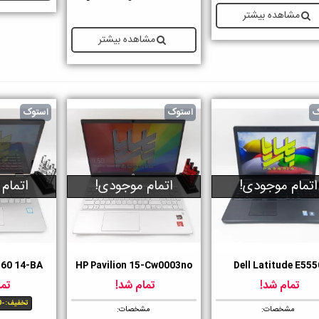
مشاهده بیشتر
مشاهده بیشتر
ک
استوک
استوک
اتمام موجودی!
اتمام موجودی!
اتمام
360 14-BA
HP Pavilion 15-Cw0003no
Dell Latitude E555
ست داشتن
دوست داشتن
دوست داشت
تمام شد!
تمام شد!
تما
تخفیف:
-1,595,000 تومان
مشخصات:
مشخصات: