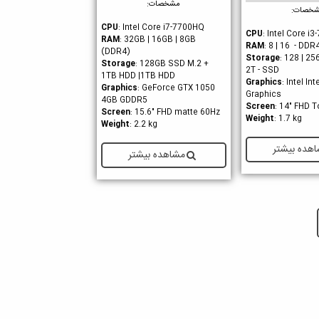
مشخصات:
خصات:
CPU
: Intel Core i7-7700HQ
CPU
: Intel Core i
RAM
: 32GB | 16GB | 8GB
RAM
: 8 | 16 - DDR
(DDR4)
Storage
: 128 | 256
Storage
: 128GB SSD M.2 +
2T - SSD
1TB HDD |1TB HDD
Graphics
: Intel In
Graphics
: GeForce GTX 1050
Graphics
4GB GDDR5
Screen
: 14" FHD 
Screen
: 15.6" FHD matte 60Hz
Weight
: 1.7 kg
Weight
: 2.2 kg
هده بیشتر
مشاهده بیشتر