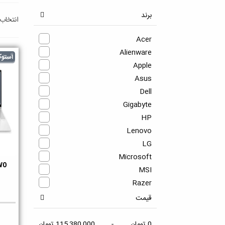
برند
انتخاب
به م
Acer
Alienware
گرید B
استو
Apple
Asus
Dell
Gigabyte
HP
Lenovo
LG
Microsoft
W0
دو
MSI
Razer
Samsung
قیمت
Sony
Toshiba
0 تومان
-
115,380,000 تومان