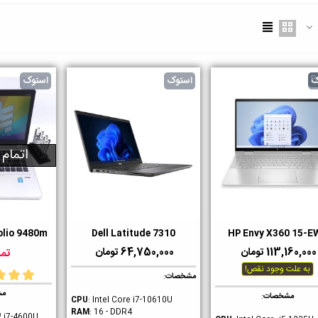
حصولات کارکرده یا دست دوم
وارداتی
استوک می‌گوییم!
ک
استوک
استوک
اتمام
olio 9480m
Dell Latitude 7310
HP Envy X360 15-E
ست داشتن
دوست داشتن
دوست داشت
113,160,000 تومان
64,750,000 تومان
تما
به علت وجود نقص!
مشخصات
:
مش
مشخصات
:
CPU
: Intel Core i7-10610U
RAM
: 16 - DDR4
™ i7-4600U