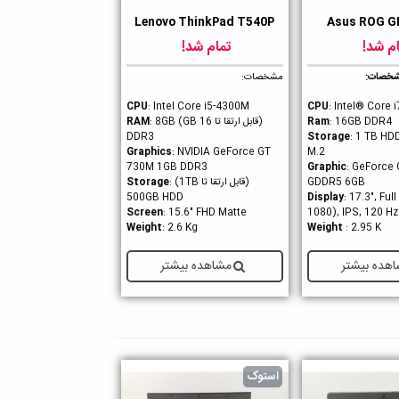
Lenovo ThinkPad T540P
Asus ROG 
ن
دوست داشتن
م شد!
تمام شد!
خصات:
مشخصات:
CPU
: Intel Core i5-4300M
CPU
: Intel® Core
: 16GB DDR4
Ram
(قابل ارتقا تا 16 GB)
RAM
: 8GB
DDR3
Storage
: 1 TB HD
Graphics
: NVIDIA GeForce GT
M.2
730M 1GB DDR3
Graphic
: GeForce
GDDR5 6GB
(قابل ارتقا تا 1TB)
:
Storage
500GB HDD
Display
: 17.3", Ful
Screen
: 15.6" FHD Matte
1080), IPS, 120 Hz
Weight
: 2.6 Kg
Weight
: 2.95 K
هده بیشتر
مشاهده بیشتر
استوک