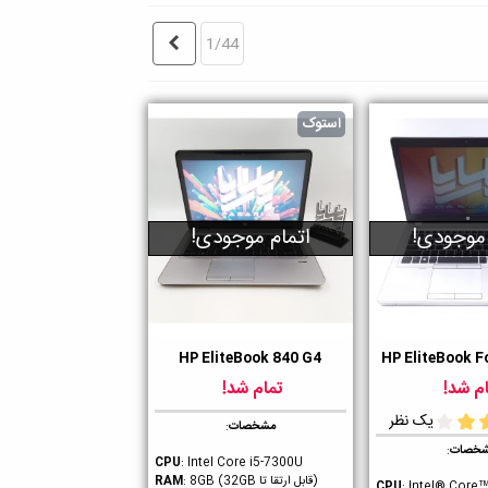
بعدی
1/44
استوک
 موجودی!
اتمام موجودی!
HP EliteBook 840 G4
HP EliteBook F
ن
دوست داشتن
م شد!
تمام شد!
یک نظر
مشخصات
:
خصات
:
CPU
: Intel Core i5-7300U
(قابل ارتقا تا 32GB)
RAM
: 8GB
CPU
: Intel® Core