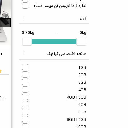
Intel Core 2 Duo
ندارد (اما افزودن آن میسر است)
Intel Core i3
Intel Core i3 | Intel Pentium
وزن
Gold
Intel Core i5
8.80kg
-
0kg
Intel Core i5 | Intel Core i3
Intel Core i7
Intel Core i7 | Intel Core i5
حافظه اختصاصی گرافیک
G3
دو
Intel Core i7 | Intel Xeon E3
Intel Core i9
1GB
Intel Core M
2GB
Intel Core M5
3GB
Intel Core m7
4GB
Intel dual-core
4GB | 3GB
1T |
Intel Pentium
6GB
Intel Pentium
8GB
Intel Pentium Dual Core
8GB | 4GB
Intel Pentium Silver
10GB