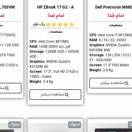
GL703VM
HP ZBook 17 G2 - A
Dell Precision M68
ست داشتن
دوست داشتن
دوست داشت
تمام شد!
تمام شد!
تما
یک نظر
مشخصات
:
مش
مشخصات
:
 i7-7700HQ
CPU
: Intel core i7-4910M
RAM
: 8 | 16 | 32 - DDR3
CPU
: Intel Core 4810MQ
D + 128 SSD
Graphics
:
NVIDIA Quadro
قابل ارتقا
RAM
: 16GB DDR3
K4100M 4GB
Storage
: 128GB SSD + 500GB
 GTX 1060
Storage
: 128 | 256 | 512 | 
HDD
2T - SSD/HDD
Graphics
: NVIDIA Quadro
l HD (1920 x
Screen
: 17.3" FHD Matte
K3100M 4G
Weight
: 3.8 Kg
Screen
: 17.3”, Full HD (1920 x
1080) , matte
Weight
: 3.4 Kg
مشاهده بیشتر
مشا
مشاهده بیشتر
ک
استوک
استوک