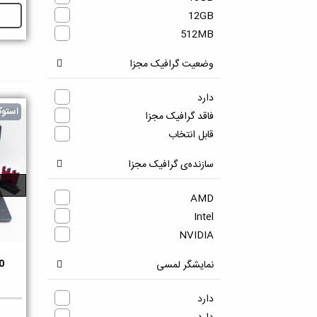
Intel Xeon
12GB
Intel Xeon E-Series
512MB
Mediatek
وضعیت گرافیک مجزا
Mediatek Helio
Pentium Gold
دارد
Qualcomm Snapdragon
استو
فاقد گرافیک مجزا
انتخاب
قابل انتخاب
سازنده‌ی گرافیک مجزا
AMD
Intel
NVIDIA
0
نمایشگر لمسی
دو
دارد