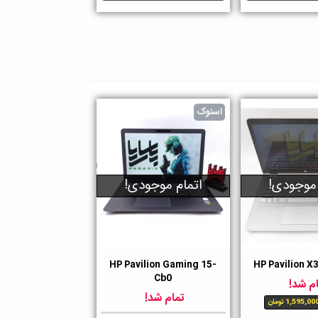
استوک
 موجودی!
اتمام موجودی!
HP Pavilion Gaming 15-
HP Pavilion X
ن
دوست داشتن
Cb0
م شد!
تمام شد!