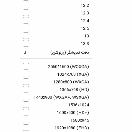
12.2
12.3
12.4
12.5
13
13.3
13.4
دقت نمایشگر (رزلوشن)
13.5
14
(WQXGA) 2560*1600
1024x768 (XGA)
14 | 15.6
1280x800 (WXGA)
14.1
1366x768 (HD)
14.4
1440x900 (WXGA+, WSXGA)
15
1536x1024
15.3
1600x900 (HD+)
15.4
1680x945
15.6
1920x1080 (FHD)
15.6 | 17.3