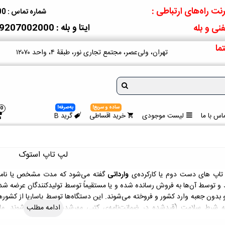
نت راه‌های ارتباطی :
شماره تماس : 09207002000
ایتا و بله : 09207002000
نی و بله
ما
تهران، ولی‌عصر، مجتمع تجاری نور، طبقۀ ۴، واحد ۱۲۰۷۰
ساده و سریع!
به‌صرفه!
0
اس با ما
لیست موجودی
خرید اقساطی
گرید B
لپ‌ تاپ استوک
تاپ های دست‌ دوم یا کارکرده‌ی
وارداتی
گفته می‌شود که مدت مشخص یا نامشخ
د و توسط آن‌ها به فروش رسانده شده‌ و یا مستقیماً توسط تولیدکنندگان عرضه شده‌ا
 بدون جعبه وارد کشور و فروخته می‌شوند. این دستگاه‌ها توسط
پاساریا
از کشوره
ادامه مطلب
ه شرط سلامت (قیدشده در ضمانت‌نامه‌ی کتبی مهرشده)، عرضه می‌شوند. ما د
های غیرآکبند وارداتی‌مان
استفاده می‌کنیم.