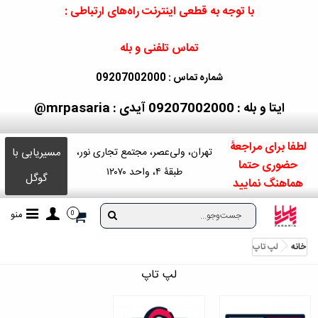
با توجه به قطعی اینترنت راه‌های ارتباطی :
تماس تلفنی و بله
شماره تماس : 09207002000
ایتا و بله : 09207002000
آیدی : mrpasaria@
لطفا برای مراجعۀ
مسیریابی با
تهران، ولی‌عصر، مجتمع تجاری نور،
حضوری حتما
طبقۀ ۴، واحد ۱۲۰۷۰
گوگل
هماهنگ نمایید
منو
0
خانه
لپ تاپ
لپ تاپ