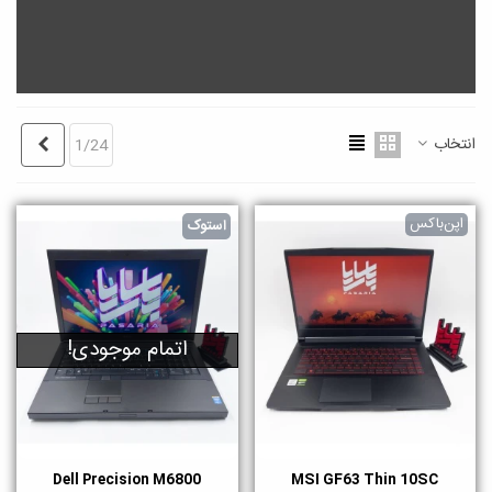
انتخاب
بعدی
1/24
اپن‌باکس
استوک
اتمام موجودی!
Dell Precision M6800
MSI GF63 Thin 10SC