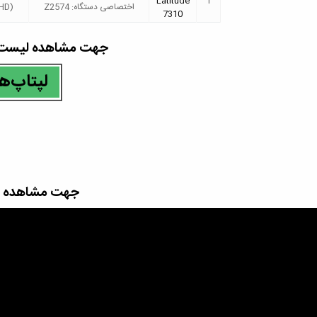
Latitude
1
اختصاصی دستگاه: Z2574
HD)
7310
جهت مشاهده لیست مح
لپتاپ‌ه
جهت مشاهده عک