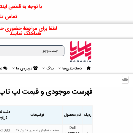
با توجه به قطعی اینتر
تماس تلف
لطفا برای مراجعۀ حضوری حت
هماهنگ نمایید
دسته‌بندی‌ها
بلاگ
درباره‌ی ما
تم
خانه
فهرست موجودی و قیمت‌ لپ تاپ ال
دقت نم
ردیف
نام محصول
توضیحات
(رزلو
Dell
صفحه نمایش لمسی: ندارد, کد
x1080