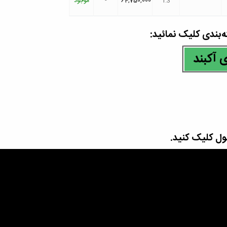
1.3
64,750,000
-
موجود
ندی‌ کلیک نمائید:
 آ
کبند
ل کلیک کنید.