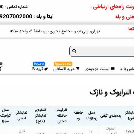
نت راه‌های ارتباطی :
شماره تماس : 09207002000
ایتا و بله : 09207002000
نی و بله
ما
تهران، ولی‌عصر، مجتمع تجاری نور، طبقۀ ۴، واحد ۱۲۰۷۰
ساده و سریع!
به‌صرفه!
0
اس با ما
لیست موجودی
خرید اقساطی
گرید B
ترابوک و نازک
ظرفیت
اندازه‌ی
مدل
ایشگر
مدل
حافظه
نمایشگر
رده‌بندی کیفی
حافظه
نمایشگر
گرافیک
شن)
پردازنده
رم
لمسی
داخلی
(اینچ)
مجزا
استوک
1920
i7-
قابل