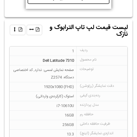
لیست قیمت لپ تاپ الترابوک و
نازک
1
Dell Latitude 7310
صفحه نمایش لمسی: ندارد, کد اختصاصی
دستگاه: Z2574
1920x1080 (FHD)
استوک (کارکرده‌ی وارداتی)
i7-10610U
16GB
256GB
13.3