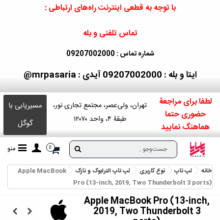
با توجه به قطعی اینترنت راه‌های ارتباطی :
تماس تلفنی و بله
شماره تماس : 09207002000
ایتا و بله : 09207002000
آیدی : mrpasaria@
لطفا برای مراجعۀ
مسیریابی با
تهران، ولی‌عصر، مجتمع تجاری نور،
حضوری حتما
طبقۀ ۴، واحد ۱۲۰۷۰
گوگل
هماهنگ نمایید
منو
0
خانه
لپ تاپ
نوع کاربری
لپ تاپ الترابوک و نازک
Apple MacBook
Pro (13-inch, 2019, Two Thunderbolt 3 ports)
Apple MacBook Pro (13-inch,
2019, Two Thunderbolt 3