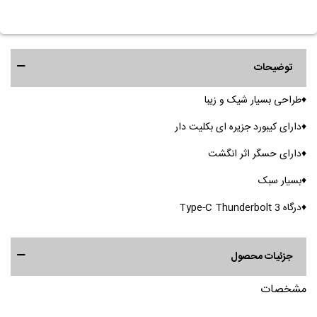
توضیحات
♦️طراحی بسیار شیک و زیبا
♦️دارای کیبورد جزیره ای بکلیت دار
♦️دارای حسگر اثر انگشت
♦️بسیار سبک
♦️درگاه Type-C Thunderbolt 3
جزئیات محصول
مشخصات