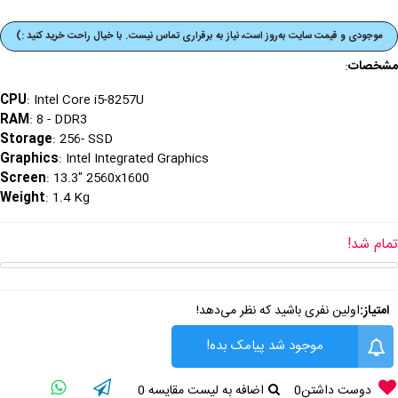
موجودی و قیمت‌ سایت به‌روز است، نیاز به برقراری تماس نیست. با خیال راحت خرید کنید :)
مشخصات
:
CPU
: Intel Core i5-8257U
RAM
: 8 - DDR3
Storage
: 256- SSD
Graphics
: Intel Integrated Graphics
Screen
: 13.3" 2560x1600
Weight
: 1.4 Kg
تمام شد!
امتیاز:
اولین نفری باشید که نظر می‌دهد!
موجود شد پیامک بده!
دوست داشتن
0
اضافه به لیست مقایسه
0