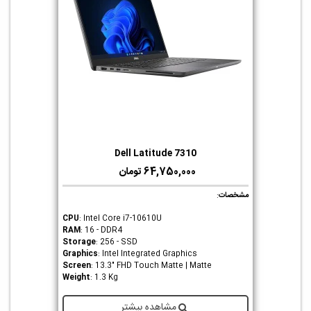
Dell Latitude 7310
64,750,000 تومان
مشخصات
:
CPU
: Intel Core i7-10610U
RAM
: 16 - DDR4
Storage
: 256 - SSD
Graphics
: Intel Integrated Graphics
Screen
: 13.3" FHD Touch Matte | Matte
Weight
: 1.3 Kg
مشاهده بیشتر