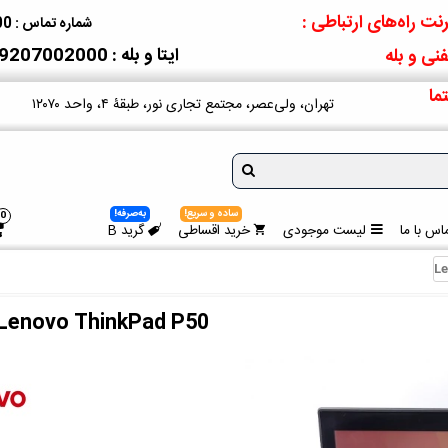
نت راه‌های ارتباطی :
شماره تماس : 09207002000
ایتا و بله : 09207002000
نی و بله
ما
تهران، ولی‌عصر، مجتمع تجاری نور، طبقۀ ۴، واحد ۱۲۰۷۰
ساده و سریع!
به‌صرفه!
0
اس با ما
لیست موجودی
خرید اقساطی
گرید B
Le
Lenovo ThinkPad P50