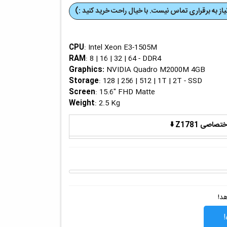
از به برقراری تماس نیست. با خیال راحت خرید کنید :)
CPU
: Intel Xeon E3-1505M
RAM
: 8 | 16 | 32 | 64 - DDR4
Graphics
:
NVIDIA Quadro M2000M 4GB
Storage
: 128 | 256 | 512 | 1T | 2T - SSD
Screen
: 15.6" FHD Matte
Weight
: 2.5 Kg
ی Z1781 ⬇️
هد!
!