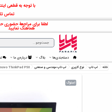
با توجه به قطعی اینتر
تماس تلف
لطفا برای مراجعۀ حضوری حت
هماهنگ نمایید
دسته‌بندی‌ها
بلاگ
درباره‌ی ما
تم
خانه
لپ تاپ
نوع کاربری
لپ تاپ مهندسی و صنعتی
novo ThinkPad P50
استوک