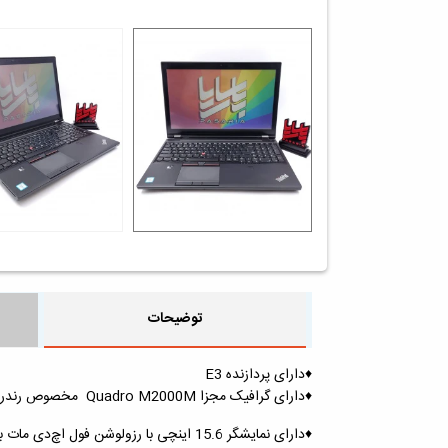
توضیحات
♦️دارای پردازنده E3
♦️دارای گرافیک مجزا Quadro M2000M مخصوص رندرینگ با حافظه ی 4 گیگابایتی
♦️دارای نمایشگر 15.6 اینچی با رزولوشن فول اچ‌دی مات برای جلوگیری از خستگی چشم