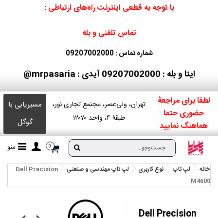
با توجه به قطعی اینترنت راه‌های ارتباطی :
تماس تلفنی و بله
شماره تماس : 09207002000
ایتا و بله : 09207002000
آیدی : mrpasaria@
لطفا برای مراجعۀ
مسیریابی با
تهران، ولی‌عصر، مجتمع تجاری نور،
حضوری حتما
طبقۀ ۴، واحد ۱۲۰۷۰
گوگل
هماهنگ نمایید
منو
0
خانه
لپ تاپ
نوع کاربری
لپ تاپ مهندسی و صنعتی
Dell Precision
M4600
Dell Precision