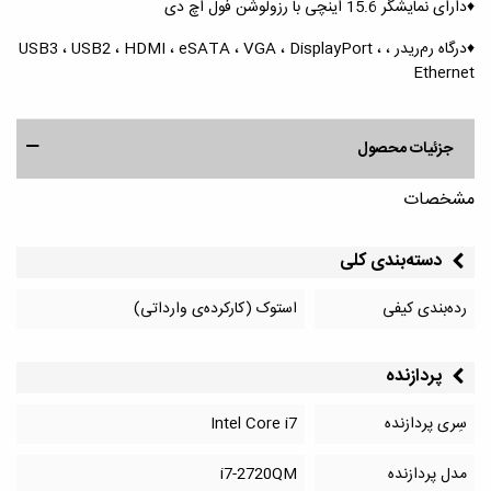
♦️دارای نمایشگر 15.6 اینچی با رزولوشن فول اچ دی
♦️درگاه رم‌ریدر ، USB3 ، USB2 ، HDMI ، eSATA ، VGA ، DisplayPort ،
Ethernet
جزئیات محصول
مشخصات
دسته‌بندی کلی
رده‌بندی کیفی
استوک (کارکرده‌ی وارداتی)
پردازنده
سِری پردازنده
Intel Core i7
مدل پردازنده
i7-2720QM