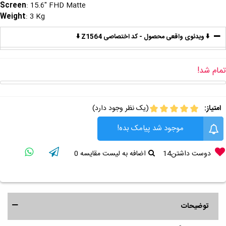
Screen
: 15.6" FHD Matte
Weight
: 3 Kg
⬇️ ویدئوی واقعی محصول - کد اختصاصی Z1564 ⬇️
تمام شد!
امتیاز:
(یک نظر وجود دارد)
موجود شد پیامک بده!
دوست داشتن
14
اضافه به لیست مقایسه
0
توضیحات