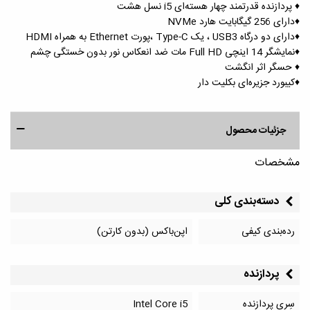
♦️ پردازنده قدرتمند چهار هسته‌ای i5 نسل هشت
♦️دارای 256 گیگابایت هارد NVMe
♦️دارای دو درگاه USB3 ، یک Type-C ،پورت Ethernet به همراه HDMI
♦️نمایشگر 14 اینچی Full HD مات ضد انعکاس نور بدون خستگی چشم‌
♦️ حسگر اثر انگشت
♦️کیبورد جزیره‌ای بکلیت دار
جزئیات محصول
مشخصات
دسته‌بندی کلی
رده‌بندی کیفی
اپن‌باکس (بدون کارتن)
پردازنده
سِری پردازنده
Intel Core i5