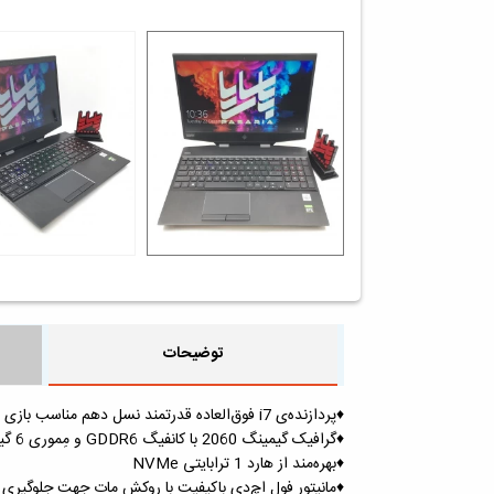
توضیحات
♦️پردازنده‌ی i7 فوق‌العاده قدرتمند نسل دهم مناسب بازی‌
♦️گرافیک گیمینگ 2060 با کانفیگ GDDR6 و مِموری 6 گیگابایتی
♦️بهره‌مند از هارد 1 ترابایتی NVMe
♦️مانیتور فول اچ‌دی باکیفیت با روکش مات جهت جلوگیری 