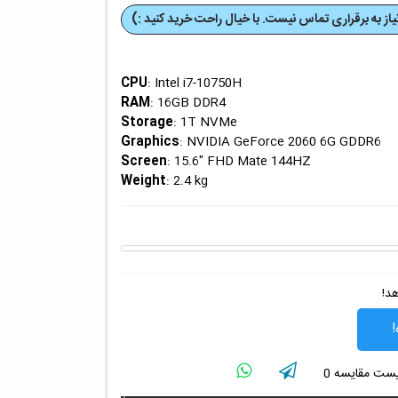
از به برقراری تماس نیست. با خیال راحت خرید کنید :)
CPU
: Intel i7-10750H
RAM
: 16GB DDR4
Storage
: 1T NVMe
Graphics
: NVIDIA GeForce 2060 6G GDDR6
Screen
: 15.6" FHD Mate 144HZ
Weight
: 2.4 kg
هد!
!
لیست مقایسه
0