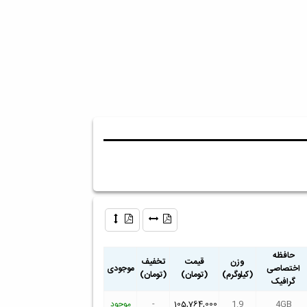
حافظه
وزن
قیمت
تخفیف
اختصاصی
موجودی
(کیلوگرم)
(تومان)
(تومان)
گرافیک
4GB
1.9
105,764,000
-
موجود