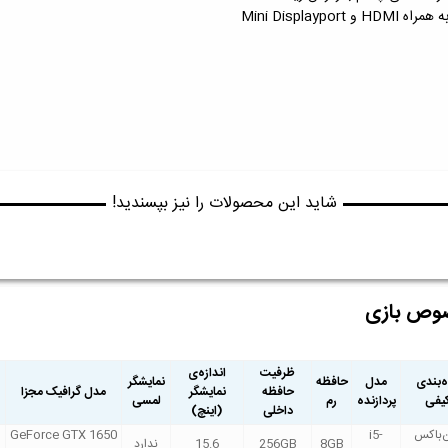
شاید این محصولات را نیز بپسندید!
وص بازی
ظرفیت
اندازه‌ی
ه‌بندی
مدل
حافظه
نمایشگر
حافظه
نمایشگر
مدل گرافیک مجزا
یفی
پردازنده
رم
لمسی
داخلی
(اینچ)
‌باکس
i5-
GeForce GTX 1650
8GB
256GB
15.6
ندارد