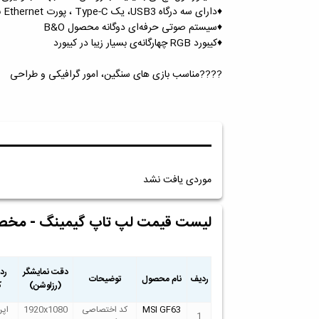
♦️دارای سه درگاه USB3، یک Type-C ، پورت Ethernet به همراه HDMI و Mini Displayport
♦️سیستم صوتی حرفه‌ای دوگانه محصول B&O
♦️کیبورد RGB چهارگانه‌ی بسیار زیبا در کیبورد
????مناسب بازی های سنگین، امور گرافیکی و طراحی
موردی یافت نشد
لیست قیمت لپ تاپ گیمینگ - مخص
دقت نمایشگر
رد
ردیف
نام محصول
توضیحات
(رزلوشن)
ک
MSI GF63
کد اختصاصی
1920x1080
اپن
1