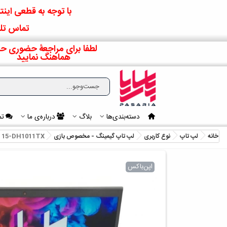
با توجه به قطعی اینتر
تماس تلف
لطفا برای مراجعۀ حضوری حت
هماهنگ نمایید
دسته‌بندی‌ها
بلاگ
درباره‌ی ما
تم
خانه
لپ تاپ
نوع کاربری
لپ تاپ گیمینگ - مخصوص بازی
- 15-DH1011TX
اپن‌باکس