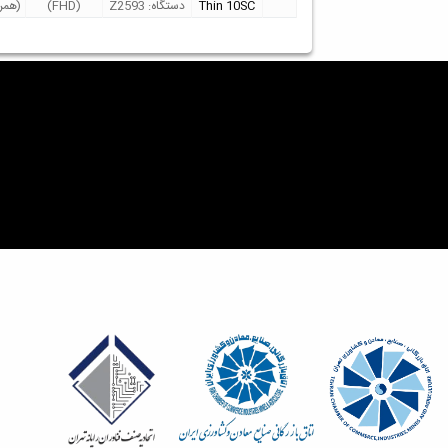
Thin 10SC
دستگاه: Z2593
(FHD)
(همرا