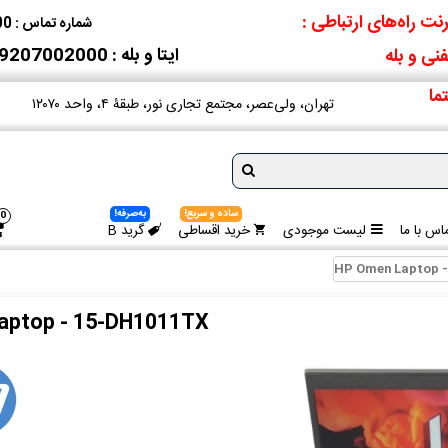
نت راه‌های ارتباطی :
شماره تماس : 09207002000
ایتا و بله : 09207002000
نی و بله
ما
تهران، ولی‌عصر، مجتمع تجاری نور، طبقۀ ۴، واحد ۱۲۰۷۰
ساده و سریع!
به‌صرفه!
0
اس با ما
لیست موجودی
خرید اقساطی
گرید B
HP Omen Laptop 
aptop - 15-DH1011TX