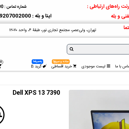
نت راه‌های ارتباطی :
شماره تماس : 09207002000
ایتا و بله : 09207002000
نی و بله
ما
تهران، ولی‌عصر، مجتمع تجاری نور، طبقۀ ۴، واحد ۱۲۰۷۰
ساده و سریع!
به‌صرفه!
0
اس با ما
لیست موجودی
خرید اقساطی
گرید B
Dell XPS 13 7390