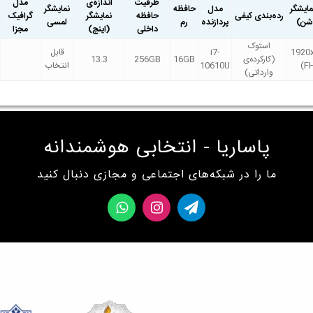
ظرفیت
اندازه‌ی
مدل
ایشگر
مدل
حافظه
نمایشگر
رده‌بندی کیفی
حافظه
نمایشگر
گرافیک
وشن)
پردازنده
رم
لمسی
داخلی
(اینچ)
مجزا
استوک
1920
i7-
قابل
(کارکرده‌ی
16GB
256GB
13.3
(F
10610U
انتخاب
وارداتی)
پاساریا - انتخابی هوشمندانه
ما را در شبکه‌های اجتماعی و مجازی دنبال کنید