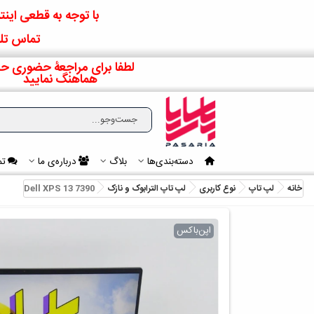
با توجه به قطعی اینتر
تماس تلف
لطفا برای مراجعۀ حضوری حت
هماهنگ نمایید
دسته‌بندی‌ها
بلاگ
درباره‌ی ما
تم
خانه
لپ تاپ
نوع کاربری
لپ تاپ الترابوک و نازک
Dell XPS 13 7390
اپن‌باکس