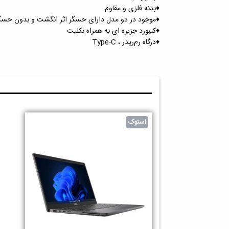
♦️بدنه فلزی و مقاوم
♦️موجود در دو مدل دارای حسگر اثر انگشت و بدون حسگ
♦️کیبورد جزیره ای به همراه بکلیت
♦️درگاه رم‌ریدر ، Type-C
استوک