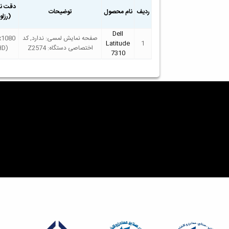
دقت نم
ردیف
نام محصول
توضیحات
(رزل
Dell
صفحه نمایش لمسی: ندارد, کد
x1080
Latitude
1
اختصاصی دستگاه: Z2574
HD)
7310