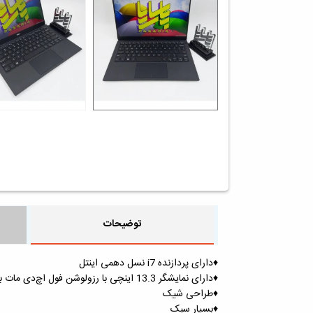
توضیحات
♦️دارای پردازنده i7 نسل دهمی اینتل
♦️دارای نمایشگر 13.3 اینچی با رزولوشن فول‌ اچ‌دی مات برای جلوگیری از خستگی چشم
♦️طراحی شیک
♦️بسیار سبک