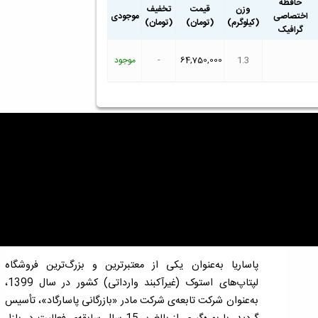
حافظه
وزن
قیمت
تخفیف
اختصاصی
موجودی
(کیلوگرم)
(تومان)
(تومان)
گرافیک
1.3
64,750,000
-
موجود
پاساریا به‌عنوان یکی از معتبرترین و بزرگ‌ترین فروشگاه
لپتاپ‌های استوک (غیرآکبند وارداتی) کشور در سال 1399،
به‌عنوان شرکت تابعه‌ی شرکت مادر «بازرگانی پاسارگاد»، تأسیس