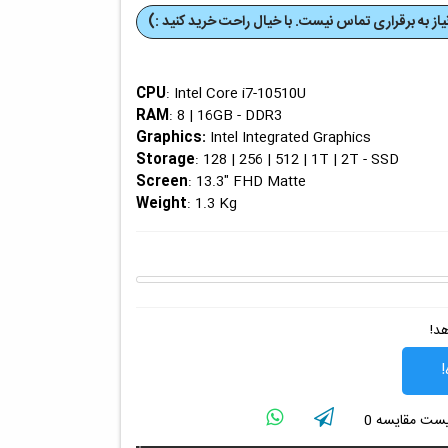
از به برقراری تماس نیست. با خیال راحت خرید کنید :)
CPU
: Intel Core i7-10510U
RAM
: 8 | 16GB - DDR3
Graphics
:
Intel Integrated Graphics
Storage
: 128 | 256 | 512 | 1T | 2T - SSD
Screen
: 13.3" FHD Matte
Weight
: 1.3 Kg
هد!
!
لیست مقایسه
0