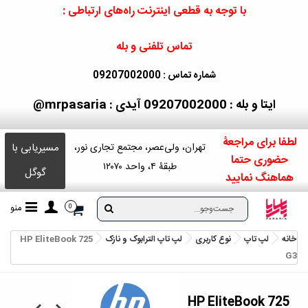
با توجه به قطعی اینترنت راه‌های ارتباطی :
تماس تلفنی و بله
شماره تماس : 09207002000
ایتا و بله : 09207002000
آیدی : mrpasaria@
لطفا برای مراجعۀ
مسیریابی با
تهران، ولی‌عصر، مجتمع تجاری نور،
حضوری حتما
طبقۀ ۴، واحد ۱۲۰۷۰
گوگل
هماهنگ نمایید
منو
0
خانه
لپ تاپ
نوع کاربری
لپ تاپ الترابوک و نازک
HP EliteBook 725
G3
HP EliteBook 725