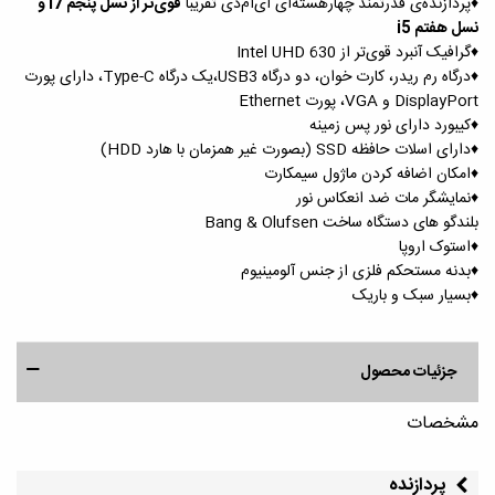
♦️پردازنده‌ی قدرتمند چهارهسته‌ای ای‌ام‌دی تقریبا
قوی‌تر از نسل پنجم i7 و
نسل هفتم i5
♦️گرافیک آنبرد قوی‌تر از Intel UHD 630
♦️درگاه رم‌ ریدر، کارت خوان، دو درگاه USB3،یک درگاه Type-C، دارای پورت
DisplayPort و VGA، پورت Ethernet
♦️کیبورد دارای نور پس زمینه
♦️دارای اسلات حافظه SSD (بصورت غیر همزمان با هارد HDD)
♦️امکان اضافه کردن ماژول سیمکارت
♦️نمایشگر مات ضد انعکاس نور
بلندگو های دستگاه ساخت Bang & Olufsen
♦️استوک اروپا
♦️بدنه مستحکم فلزی از جنس آلومینیوم
♦️بسیار سبک و باریک
جزئیات محصول
مشخصات
پردازنده