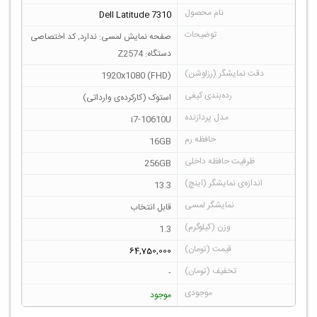
Dell Latitude 7310
صفحه نمایش لمسی: ندارد, کد اختصاصی
دستگاه: Z2574
1920x1080 (FHD)
استوک (کارکرده‌ی وارداتی)
i7-10610U
16GB
256GB
13.3
قابل انتخاب
1.3
64,750,000
-
موجود