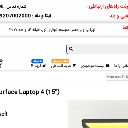
نت راه‌های ارتباطی :
شماره تماس : 09207002000
ایتا و بله : 09207002000
نی و بله
ما
تهران، ولی‌عصر، مجتمع تجاری نور، طبقۀ ۴، واحد ۱۲۰۷۰
ساده و سریع!
به‌صرفه!
0
اس با ما
لیست موجودی
خرید اقساطی
گرید B
Microsoft S
urface Laptop 4 (15")