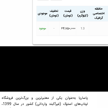
حافظه
وزن
قیمت
تخفیف
اختصاصی
موجودی
(کیلوگرم)
(تومان)
(تومان)
گرافیک
1.3
64,750,000
-
موجود
پاساریا به‌عنوان یکی از معتبرترین و بزرگ‌ترین فروشگاه
لپتاپ‌های استوک (غیرآکبند وارداتی) کشور در سال 1399،