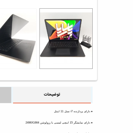
توضیحات
♦️ دارای پردازنده i7 نسل 11 اینتل
♦️ دارای نمایشگر 15 اینچی لمسی با رزولوشن 2496X1664