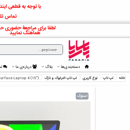
با توجه به قطعی اینتر
تماس تلف
لطفا برای مراجعۀ حضوری حت
هماهنگ نمایید
دسته‌بندی‌ها
بلاگ
درباره‌ی ما
تم
خانه
لپ تاپ
نوع کاربری
لپ تاپ الترابوک و نازک
urface Laptop 4 (15")
استوک