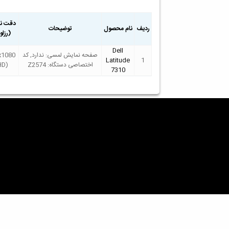
دقت نم
ردیف
نام محصول
توضیحات
(رزل
Dell
صفحه نمایش لمسی: ندارد, کد
x1080
Latitude
1
اختصاصی دستگاه: Z2574
HD)
7310