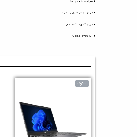
♦️ طراحی شیک و زیبا
♦️ دارای بدنه‌ی فلزی و مقاوم
♦️ دارای کیبورد بکلیت دار
♦️ USB3, Type-C
استوک