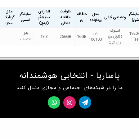
ظرفیت
اندازه‌ی
مدل
ایشگر
مدل
حافظه
نمایشگر
رده‌بندی کیفی
حافظه
نمایشگر
گرافیک
وشن)
پردازنده
رم
لمسی
داخلی
(اینچ)
مجزا
استوک
1920
i7-
قابل
(کارکرده‌ی
16GB
256GB
13.3
(F
10610U
انتخاب
وارداتی)
پاساریا - انتخابی هوشمندانه
ما را در شبکه‌های اجتماعی و مجازی دنبال کنید