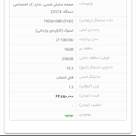
صفحه نمایش لمسی: ندارد, کد اختصاصی
دستگاه: Z2574
1920x1080 (FHD)
استوک (کارکرده‌ی وارداتی)
i7-10610U
16GB
256GB
13.3
قابل انتخاب
1.3
64,750,000
-
موجود