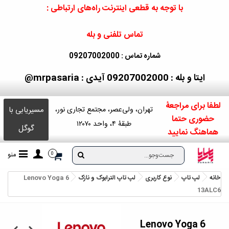
با توجه به قطعی اینترنت راه‌های ارتباطی :
تماس تلفنی و بله
شماره تماس : 09207002000
ایتا و بله : 09207002000
آیدی : mrpasaria@
لطفا برای مراجعۀ
مسیریابی با
تهران، ولی‌عصر، مجتمع تجاری نور،
حضوری حتما
طبقۀ ۴، واحد ۱۲۰۷۰
گوگل
هماهنگ نمایید
منو
0
خانه
لپ تاپ
نوع کاربری
لپ تاپ الترابوک و نازک
Lenovo Yoga 6
13ALC6
Lenovo Yoga 6