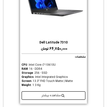
Dell Latitude 7310
64,750,000 تومان
مشخصات
:
CPU
: Intel Core i7-10610U
RAM
: 16 - DDR4
Storage
: 256 - SSD
Graphics
: Intel Integrated Graphics
Screen
: 13.3" FHD Touch Matte | Matte
Weight
: 1.3 Kg
مشاهده بیشتر