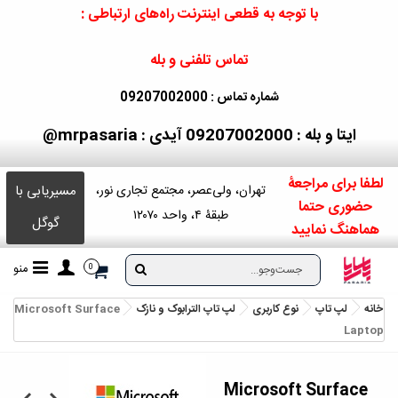
با توجه به قطعی اینترنت راه‌های ارتباطی :
تماس تلفنی و بله
شماره تماس : 09207002000
ایتا و بله : 09207002000
آیدی : mrpasaria@
لطفا برای مراجعۀ
مسیریابی با
تهران، ولی‌عصر، مجتمع تجاری نور،
حضوری حتما
طبقۀ ۴، واحد ۱۲۰۷۰
گوگل
هماهنگ نمایید
منو
0
خانه
لپ تاپ
نوع کاربری
لپ تاپ الترابوک و نازک
Microsoft Surface
Laptop
Microsoft Surface