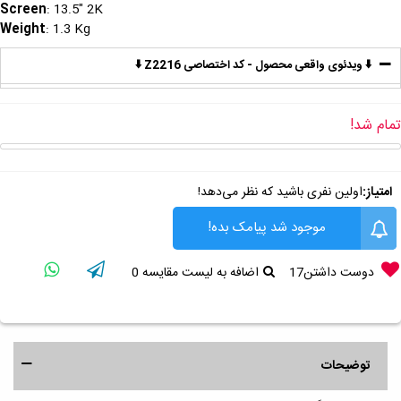
Screen
: 13.5" 2K
Weight
: 1.3 Kg
⬇️ ویدئوی واقعی محصول - کد اختصاصی Z2216 ⬇️
تمام شد!
امتیاز:
اولین نفری باشید که نظر می‌دهد!
موجود شد پیامک بده!
دوست داشتن
17
اضافه به لیست مقایسه
0
توضیحات