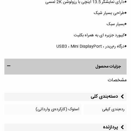
♦️دارای نمایشگر 13.5 اینچی با رزولوشن 2K لمسی
♦️طراحی بسیار شیک
♦️بسیار سبک
♦️کیبورد جزیره ای به همراه بکلیت
♦️درگاه رم‌ریدر ، USB3 ، Mini DisplayPort
جزئیات محصول
مشخصات
دسته‌بندی کلی
رده‌بندی کیفی
استوک (کارکرده‌ی وارداتی)
پردازنده