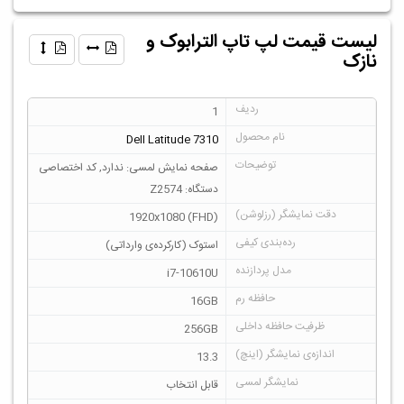
لیست قیمت لپ تاپ الترابوک و
نازک
1
Dell Latitude 7310
صفحه نمایش لمسی: ندارد, کد اختصاصی
دستگاه: Z2574
1920x1080 (FHD)
استوک (کارکرده‌ی وارداتی)
i7-10610U
16GB
256GB
13.3
قابل انتخاب