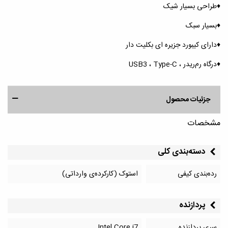
♦️طراحی بسیار شیک
♦️بسیار سبک
♦️دارای کیبورد جزیره ای بکلیت دار
♦️درگاه رم‌ریدر ، USB3 ، Type-C
جزئیات محصول
مشخصات
دسته‌بندی کلی
رده‌بندی کیفی
استوک (کارکرده‌ی وارداتی)
پردازنده
سِری پردازنده
Intel Core i7