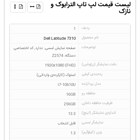
لیست قیمت لپ تاپ الترابوک و
نازک
1
Dell Latitude 7310
صفحه نمایش لمسی: ندارد, کد اختصاصی
دستگاه: Z2574
1920x1080 (FHD)
استوک (کارکرده‌ی وارداتی)
i7-10610U
16GB
256GB
13.3
قابل انتخاب
1.3