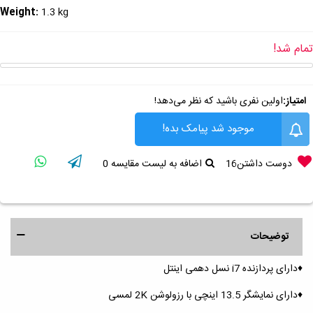
Weight:
1.3 kg
تمام شد!
امتیاز:
اولین نفری باشید که نظر می‌دهد!
موجود شد پیامک بده!
دوست داشتن
16
اضافه به لیست مقایسه
0
توضیحات
♦️دارای پردازنده i7 نسل دهمی اینتل
♦️دارای نمایشگر 13.5 اینچی با رزولوشن 2K لمسی