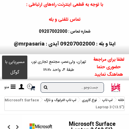
با توجه به قطعی اینترنت راه‌های ارتباطی :
تماس تلفنی و بله
شماره تماس : 09207002000
ایتا و بله : 09207002000
آیدی : mrpasaria@
لطفا برای مراجعۀ
مسیریابی با
تهران، ولی‌عصر، مجتمع تجاری نور،
حضوری حتما
طبقۀ ۴، واحد ۱۲۰۷۰
گوگل
هماهنگ نمایید
منو
0
خانه
لپ تاپ
نوع کاربری
لپ تاپ الترابوک و نازک
Microsoft Surface
Laptop 3 (13.5")
Microsoft Surface