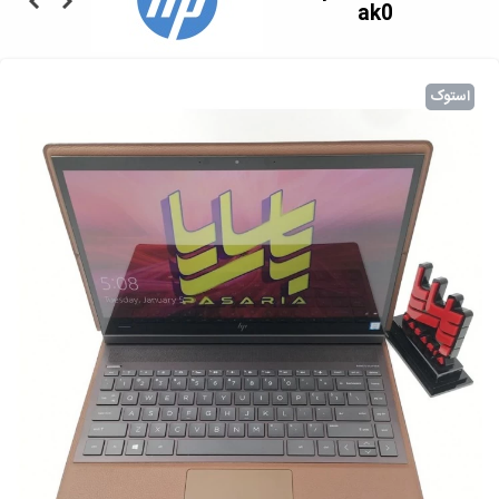
ak0
استوک