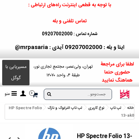
با توجه به قطعی اینترنت راه‌های ارتباطی :
تماس تلفنی و بله
شماره تماس : 09207002000
ایتا و بله : 09207002000
آیدی : mrpasaria@
لطفا برای مراجعۀ
مسیریابی با
تهران، ولی‌عصر، مجتمع تجاری نور،
حضوری حتما
طبقۀ ۴، واحد ۱۲۰۷۰
گوگل
هماهنگ نمایید
منو
0
خانه
لپ تاپ
نوع کاربری
لپ تاپ الترابوک و نازک
HP Spectre Folio
13-ak0
HP Spectre Folio 13-