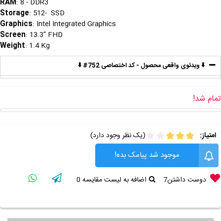
RAM
: 8 - DDR3
Storage
: 512- SSD
Graphics
: Intel Integrated Graphics
Screen
: 13.3" FHD
Weight
: 1.4 Kg
⬇️ ویدئوی واقعی محصول - کد اختصاصی 752# ⬇️
تمام شد!
امتیاز:
(یک نظر وجود دارد)
موجود شد پیامک بده!
دوست داشتن
7
اضافه به لیست مقایسه
0