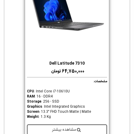
Dell Latitude 7310
64,750,000 تومان
مشخصات
:
CPU
: Intel Core i7-10610U
RAM
: 16 - DDR4
Storage
: 256 - SSD
Graphics
: Intel Integrated Graphics
Screen
: 13.3" FHD Touch Matte | Matte
Weight
: 1.3 Kg
مشاهده بیشتر