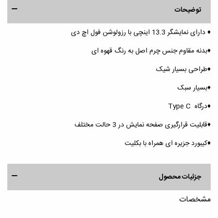
توضیحات
♦️ دارای نمایشگر 13.3 اینچی با رزولوشن فول اچ دی
♦️بدنه مقاوم جنس چرم اصل به رنگ قهوه ای
♦️طراحی بسیار شیک
♦️بسیار سبک
♦️درگاه Type C
♦️قابلیت قرارگیری صفحه نمایش در 3 حالت مختلف
♦️کیبورد جزیره ای همراه با بکلیت
جزئیات محصول
مشخصات