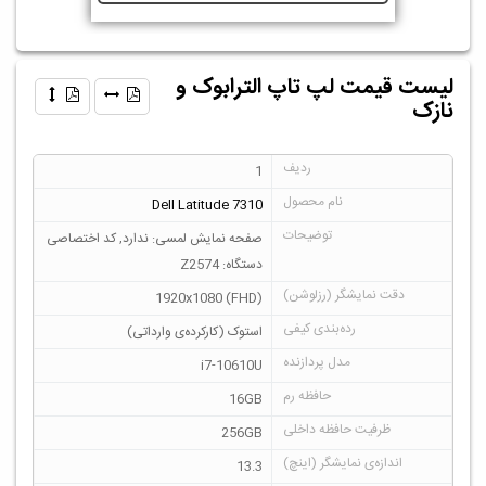
لیست قیمت لپ تاپ الترابوک و
نازک
1
Dell Latitude 7310
صفحه نمایش لمسی: ندارد, کد اختصاصی
دستگاه: Z2574
1920x1080 (FHD)
استوک (کارکرده‌ی وارداتی)
i7-10610U
16GB
256GB
13.3