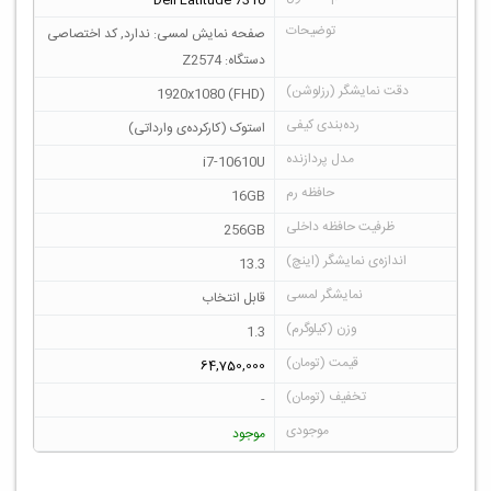
Dell Latitude 7310
صفحه نمایش لمسی: ندارد, کد اختصاصی
دستگاه: Z2574
1920x1080 (FHD)
استوک (کارکرده‌ی وارداتی)
i7-10610U
16GB
256GB
13.3
قابل انتخاب
1.3
64,750,000
-
موجود