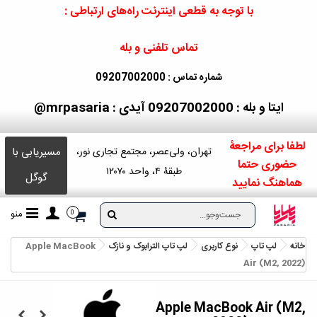
با توجه به قطعی اینترنت راه‌های ارتباطی :
تماس تلفنی و بله
شماره تماس : 09207002000
ایتا و بله : 09207002000
آیدی : mrpasaria@
لطفا برای مراجعۀ
مسیریابی با
تهران، ولی‌عصر، مجتمع تجاری نور،
حضوری حتما
طبقۀ ۴، واحد ۱۲۰۷۰
گوگل
هماهنگ نمایید
منو
0
خانه
لپ تاپ
نوع کاربری
لپ تاپ الترابوک و نازک
Apple MacBook
Air (M2, 2022)
Apple MacBook Air (M2,