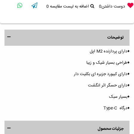
دوست داشتن
0
اضافه به لیست مقایسه
0
توضیحات
♦️دارای پردازنده M2 اپل
♦️طراحی بسیار شیک و زیبا
♦️دارای کیبورد جزیره ای بکلیت دار
♦️دارای حسگر اثر انگشت
♦️بسیار سبک
♦️درگاه Type-C
جزئیات محصول