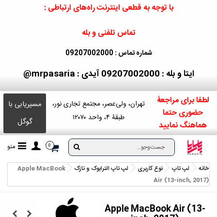
با توجه به قطعی اینترنت راه‌های ارتباطی :
تماس تلفنی و بله
شماره تماس : 09207002000
ایتا و بله : 09207002000
آیدی : mrpasaria@
لطفا برای مراجعۀ
مسیریابی با
تهران، ولی‌عصر، مجتمع تجاری نور،
حضوری حتما
طبقۀ ۴، واحد ۱۲۰۷۰
گوگل
هماهنگ نمایید
منو
0
خانه
لپ تاپ
نوع کاربری
لپ تاپ الترابوک و نازک
Apple MacBook
Air (13-inch, 2017)
Apple MacBook Air (13-