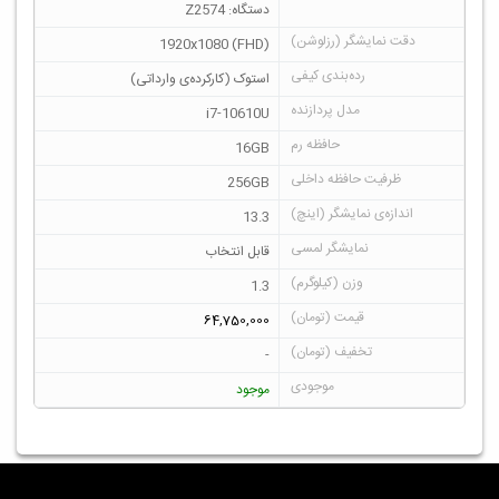
دستگاه: Z2574
1920x1080 (FHD)
استوک (کارکرده‌ی وارداتی)
i7-10610U
16GB
256GB
13.3
قابل انتخاب
1.3
64,750,000
-
موجود