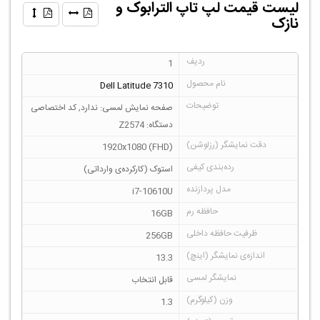
لیست قیمت لپ تاپ الترابوک و
نازک
1
Dell Latitude 7310
صفحه نمایش لمسی: ندارد, کد اختصاصی
دستگاه: Z2574
1920x1080 (FHD)
استوک (کارکرده‌ی وارداتی)
i7-10610U
16GB
256GB
13.3
قابل انتخاب
1.3