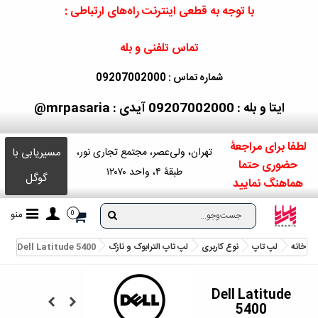
با توجه به قطعی اینترنت راه‌های ارتباطی :
تماس تلفنی و بله
شماره تماس : 09207002000
ایتا و بله : 09207002000
آیدی : mrpasaria@
لطفا برای مراجعۀ
مسیریابی با
تهران، ولی‌عصر، مجتمع تجاری نور،
حضوری حتما
طبقۀ ۴، واحد ۱۲۰۷۰
گوگل
هماهنگ نمایید
منو
0
خانه
لپ تاپ
نوع کاربری
لپ تاپ الترابوک و نازک
Dell Latitude 5400
Dell Latitude
5400