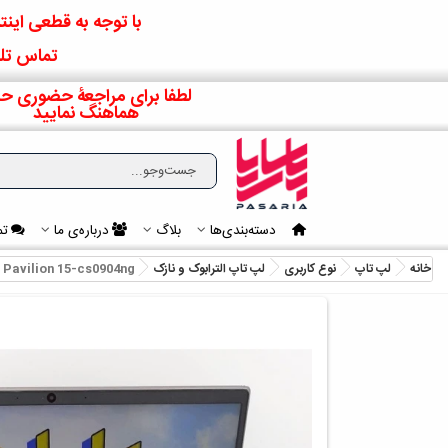
با توجه به قطعی اینتر
تماس تلف
لطفا برای مراجعۀ حضوری حت
هماهنگ نمایید
دسته‌بندی‌ها
بلاگ
درباره‌ی ما
تم
خانه
لپ تاپ
نوع کاربری
لپ تاپ الترابوک و نازک
 Pavilion 15-cs0904ng