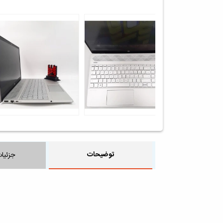
توضیحات
جزئیا