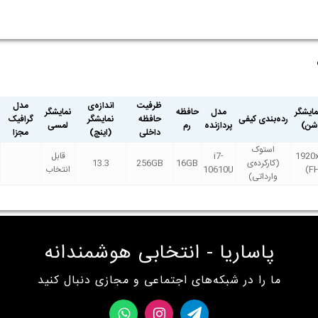
ظرفیت
اندازه‌ی
مدل
ایشگر
مدل
حافظه
نمایشگر
رده‌بندی کیفی
حافظه
نمایشگر
گرافیک
وشن)
پردازنده
رم
لمسی
داخلی
(اینچ)
مجزا
استوک
1920
i7-
قابل
(کارکرده‌ی
16GB
256GB
13.3
(F
10610U
انتخاب
وارداتی)
پاساریا - انتخابی هوشمندانه
ما را در شبکه‌های اجتماعی و مجازی دنبال کنید