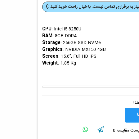
از به برقراری تماس نیست. با خیال راحت خرید کنید :)
CPU
: Intel i5-8250U
RAM
: 8GB DDR4
Storage
: 256GB SSD NVMe
Graphics
: NVIDIA MX150 4GB
Screen
: 15.6”, Full HD IPS
Weight
: 1.85 Kg
هد!
!
لیست مقایسه
0