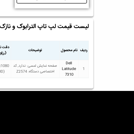
لیست قیمت لپ تاپ الترابوک و نازک
دقت نم
ردیف
نام محصول
توضیحات
(رزل
Dell
صفحه نمایش لمسی: ندارد, کد
x1080
Latitude
1
اختصاصی دستگاه: Z2574
HD)
7310