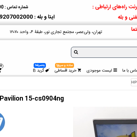
نت راه‌های ارتباطی :
شماره تماس : 09207002000
ایتا و بله : 09207002000
نی و بله
ما
تهران، ولی‌عصر، مجتمع تجاری نور، طبقۀ ۴، واحد ۱۲۰۷۰
ساده و سریع!
به‌صرفه!
0
اس با ما
لیست موجودی
خرید اقساطی
گرید B
HP
Pavilion 15-cs0904ng