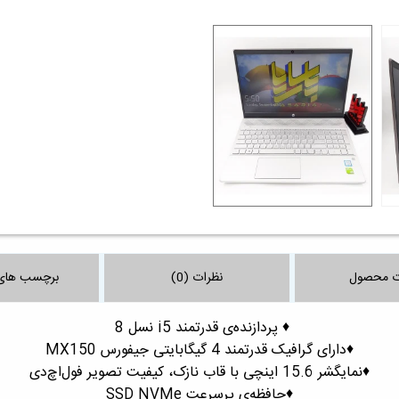
ت محصول
نظرات (0)
برچسب های
♦️ پردازنده‌ی قدرتمند i5 نسل 8
♦️دارای گرافیک قدرتمند 4 گیگابایتی جیفورس MX150
♦️نمایگشر 15.6 اینچی با قاب نازک، کیفیت تصویر فول‌اچ‎‌دی
♦️حافظه‌ی پرسرعت SSD NVMe