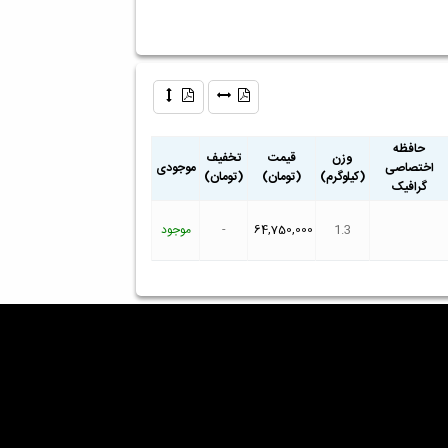
حافظه
وزن
قیمت
تخفیف
اختصاصی
موجودی
(کیلوگرم)
(تومان)
(تومان)
گرافیک
1.3
64,750,000
-
موجود