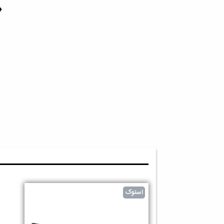
♦️
استوک