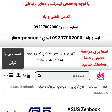
با توجه به قطعی اینترنت راه‌های ارتباطی :
تماس تلفنی و بله
شماره تماس : 09207002000
ایتا و بله : 09207002000
آیدی : mrpasaria@
لطفا برای مراجعۀ
مسیریابی با
تهران، ولی‌عصر، مجتمع تجاری نور،
حضوری حتما
طبقۀ ۴، واحد ۱۲۰۷۰
گوگل
هماهنگ نمایید
منو
0
خانه
لپ تاپ
نوع کاربری
لپ تاپ الترابوک و نازک
ASUS Zenbook
UX330UA
ASUS Zenbook