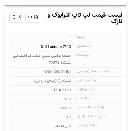
لیست قیمت لپ تاپ الترابوک و
نازک
1
Dell Latitude 7310
صفحه نمایش لمسی: ندارد, کد اختصاصی
دستگاه: Z2574
1920x1080 (FHD)
استوک (کارکرده‌ی وارداتی)
i7-10610U
16GB
256GB
13.3
قابل انتخاب