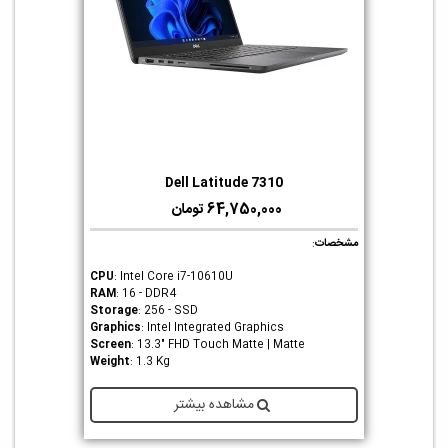
Dell Latitude 7310
64,750,000 تومان
مشخصات
:
CPU
: Intel Core i7-10610U
RAM
: 16 - DDR4
Storage
: 256 - SSD
Graphics
: Intel Integrated Graphics
Screen
: 13.3" FHD Touch Matte | Matte
Weight
: 1.3 Kg
مشاهده بیشتر