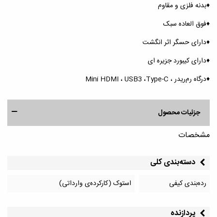
♦️بدنه فلزی و مقاوم
♦️فوق العاده سبک
♦️دارای حسگر اثر انگشت
♦️دارای کیبورد جزیره ای
♦️درگاه رم‌ریدر ، Mini HDMI ، USB3 ،Type-C
جزئیات محصول
مشخصات
دسته‌بندی کلی
رده‌بندی کیفی
استوک (کارکرده‌ی وارداتی)
پردازنده