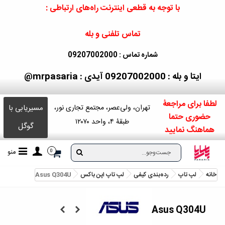
با توجه به قطعی اینترنت راه‌های ارتباطی :
تماس تلفنی و بله
شماره تماس : 09207002000
ایتا و بله : 09207002000
آیدی : mrpasaria@
لطفا برای مراجعۀ
مسیریابی با
تهران، ولی‌عصر، مجتمع تجاری نور،
حضوری حتما
طبقۀ ۴، واحد ۱۲۰۷۰
گوگل
هماهنگ نمایید
منو
0
خانه
لپ تاپ
رده‌بندی کیفی
لپ تاپ اپن باکس
Asus Q304U
Asus Q304U