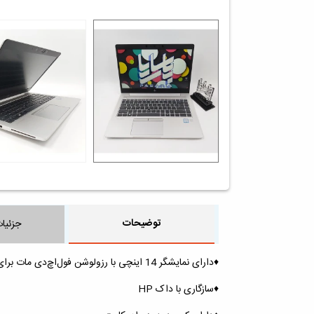
توضیحات
جزئیا
♦️دارای نمایشگر 14 اینچی با رزولوشن فول‌اچ‌دی مات برای جلوگیری از خستگی چشم
♦️سازگاری با داک HP