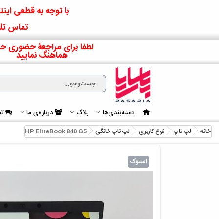
با توجه به قطعی اینتر
تماس تلف
لطفا برای مراجعۀ حضوری حت
هماهنگ نمایید
دسته‌بندی‌ها
بلاگ
درباره‌ی ما
تم
خانه
لپ تاپ
نوع کاربری
لپ تاپ خانگی
HP EliteBook 840 G5
استوک