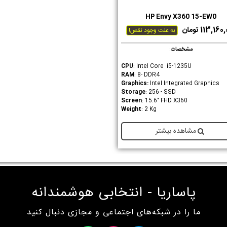
HP Envy X360 15-EW0
دوست داشتن
113,16 تومان
به علت وجود نقص!
مشخصات
:
CPU
: Intel Core i5-1235U
RAM
: 8- DDR4
Graphics
:
Intel Integrated Graphics
Storage
: 256 - SSD
Screen
: 15.6" FHD X360
Weight
: 2 Kg
مشاهده بیشتر
پاساریا - انتخابی هوشمندانه
ما را در شبکه‌های اجتماعی و مجازی دنبال کنید