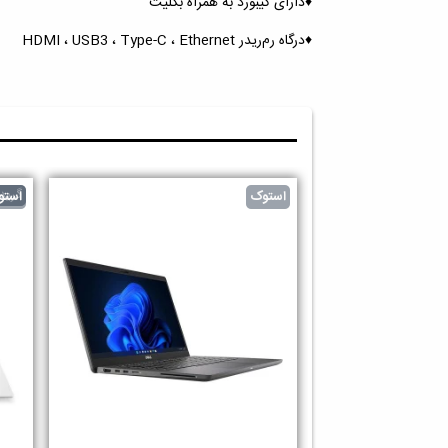
♦️دارای کیبورد به همراه بکلیت
♦️درگاه رم‌ریدر HDMI ، USB3 ، Type-C ، Ethernet
گرید 
استوک
استو