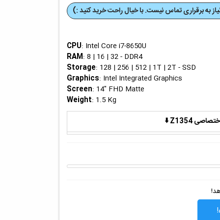
از به برقراری تماس نیست. با خیال راحت خرید کنید :)
CPU
: Intel Core i7-8650U
RAM
: 8 | 16 | 32 - DDR4
Storage
: 128 | 256 | 512 | 1T | 2T - SSD
Graphics
: Intel Integrated Graphics
Screen
: 14" FHD Matte
Weight
: 1.5 Kg
ی Z1354 ⬇️
هد!
!