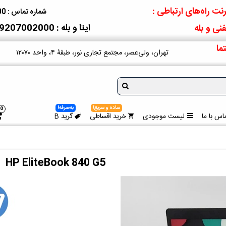
نت راه‌های ارتباطی :
شماره تماس : 09207002000
ایتا و بله : 09207002000
نی و بله
ما
تهران، ولی‌عصر، مجتمع تجاری نور، طبقۀ ۴، واحد ۱۲۰۷۰
ساده و سریع!
به‌صرفه!
0
اس با ما
لیست موجودی
خرید اقساطی
گرید B
HP EliteBook 840 G5