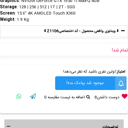
Graphics
:
NVIDIA GeForce GTX 1650 Ti Max-Q 4GB
Storage
: 128 | 256 | 512 | 1T | 2T - SSD
Screen
: 15.6" 4K AMOLED Touch X360
Weight
: 1.9 Kg
⬇️ ویدئوی واقعی محصول - کد اختصاصیZ1106 ⬇️
تمام شد!
امتیاز:
اولین نفری باشید که نظر می‌دهد!
موجود شد پیامک بده!
دوست داشتن
8
اضافه به لیست مقایسه
0
توضیحات