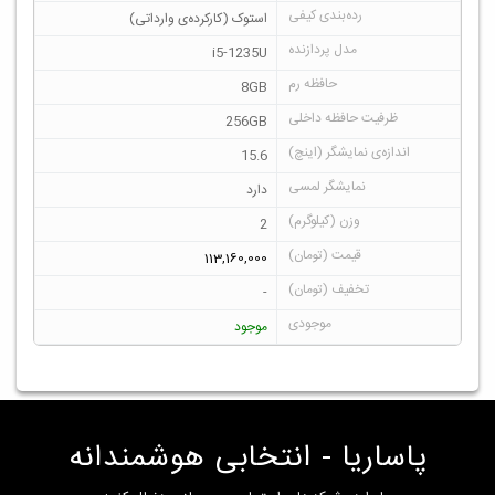
استوک (کارکرده‌ی وارداتی)
i5-1235U
8GB
256GB
15.6
دارد
2
113,160,000
-
موجود
پاساریا - انتخابی هوشمندانه