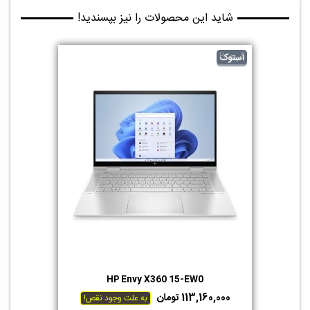
شاید این محصولات را نیز بپسندید!
گرید B
استوک
HP Envy X360 15-EW0
113,160,000 تومان
به علت وجود نقص!