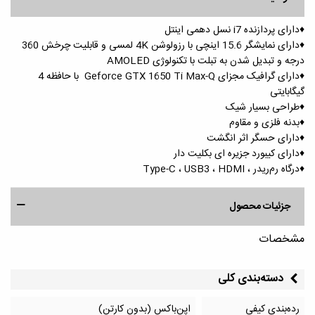
♦️دارای پردازنده i7 نسل دهمی اینتل
♦️دارای نمایشگر 15.6 اینچی با رزولوشن 4K لمسی و قابلیت چرخش 360
درجه و تبدیل شدن به تبلت با تکنولوژی AMOLED
♦️دارای گرافیک مجزای Geforce GTX 1650 Ti Max-Q با حافظه 4
گیگابایتی
♦️طراحی بسیار شیک
♦️بدنه فلزی و مقاوم
♦️دارای حسگر اثر انگشت
♦️دارای کیبورد جزیره ای بکلیت دار
♦️درگاه رم‌ریدر ، Type-C ، USB3 ، HDMI
جزئیات محصول
مشخصات
دسته‌بندی کلی
رده‌بندی کیفی
اپن‌باکس (بدون کارتن)