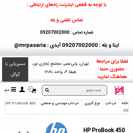
با توجه به قطعی اینترنت راه‌های ارتباطی :
تماس تلفنی و بله
شماره تماس : 09207002000
ایتا و بله : 09207002000
آیدی : mrpasaria@
لطفا برای مراجعۀ
مسیریابی با
تهران، ولی‌عصر، مجتمع تجاری نور،
حضوری حتما
طبقۀ ۴، واحد ۱۲۰۷۰
گوگل
هماهنگ نمایید
منو
0
خانه
لپ تاپ
نوع کاربری
لپ تاپ مهندسی و صنعتی
HP ProBook 450
G5
HP ProBook 450