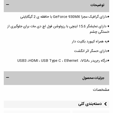
توضیحات
♦️دارای گرافیک مجزا GeForce 930MX با حافظه ی 2 گیگابایتی
♦️ دارای نمایشگر 15.6 اینچی با رزولوشن فول اچ دی مات برای جلوگیری از
خستگی چشم
♦️به همراه کیبورد بکلیت دار
♦️دارای حسگر اثر انگشت
♦️درگاه رم‌ریدر ،USB3 ،HDMI ، USB Type C ، Ethernet ،VGA
جزئیات محصول
مشخصات
دسته‌بندی کلی