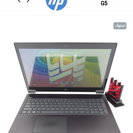
G5
استوک