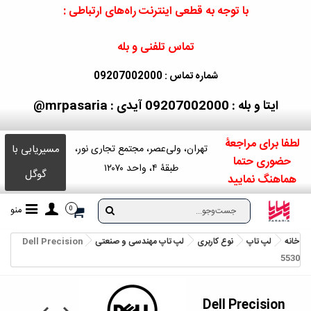
با توجه به قطعی اینترنت راه‌های ارتباطی :
تماس تلفنی و بله
شماره تماس : 09207002000
ایتا و بله : 09207002000
آیدی : mrpasaria@
لطفا برای مراجعۀ
مسیریابی با
تهران، ولی‌عصر، مجتمع تجاری نور،
حضوری حتما
طبقۀ ۴، واحد ۱۲۰۷۰
گوگل
هماهنگ نمایید
منو
0
خانه
لپ تاپ
نوع کاربری
لپ تاپ مهندسی و صنعتی
Dell Precision
5530
Dell Precision