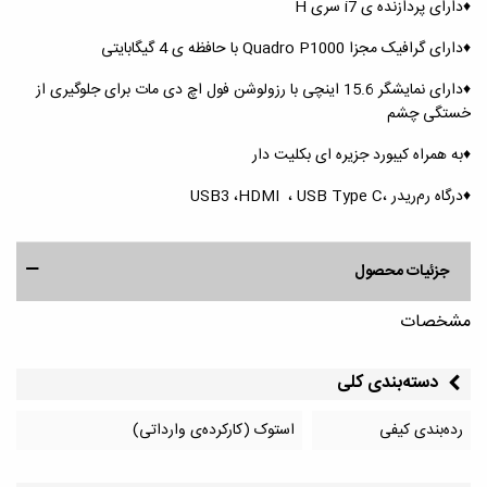
♦️دارای پردازنده ی i7 سری H
♦️دارای گرافیک مجزا Quadro P1000 با حافظه ی 4 گیگابایتی
♦️دارای نمایشگر 15.6 اینچی با رزولوشن فول اچ دی مات برای جلوگیری از
خستگی چشم
♦️به همراه کیبورد جزیره ای بکلیت دار
♦️درگاه رم‌ریدر ،USB3 ،HDMI ، USB Type C
جزئیات محصول
مشخصات
دسته‌بندی کلی
رده‌بندی کیفی
استوک (کارکرده‌ی وارداتی)