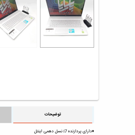
توضیحات
♦️دارای پردازنده i7 نسل دهمی اینتل