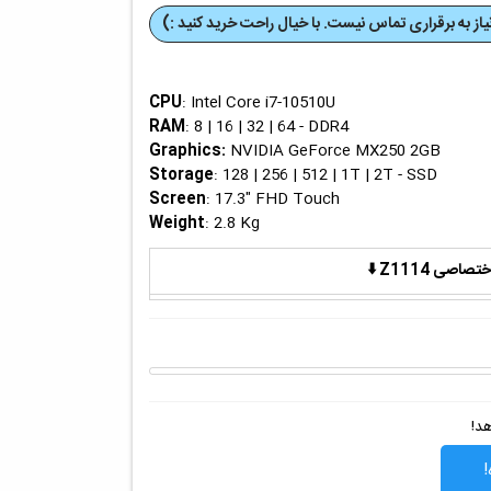
از به برقراری تماس نیست. با خیال راحت خرید کنید :)
CPU
: Intel Core i7-10510U
RAM
: 8 | 16 | 32 | 64 - DDR4
Graphics
:
NVIDIA GeForce MX250 2GB
Storage
: 128 | 256 | 512 | 1T | 2T - SSD
Screen
: 17.3" FHD Touch
Weight
: 2.8 Kg
ی Z1114 ⬇️
هد!
!