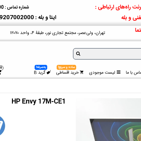
نت راه‌های ارتباطی :
شماره تماس : 09207002000
ایتا و بله : 09207002000
نی و بله
ما
تهران، ولی‌عصر، مجتمع تجاری نور، طبقۀ ۴، واحد ۱۲۰۷۰
ساده و سریع!
به‌صرفه!
0
اس با ما
لیست موجودی
خرید اقساطی
گرید B
HP Envy 17M-CE1