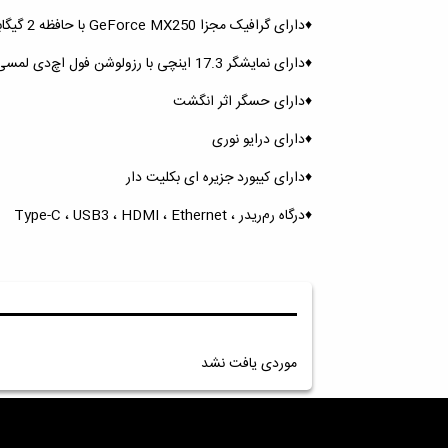
♦️دارای گرافیک مجزا GeForce MX250 با حافظه 2 گیگابایتی
♦️دارای نمایشگر 17.3 اینچی با رزولوشن فول اچ‌دی لمسی
♦️دارای حسگر اثر انگشت
♦️دارای درایو نوری
♦️دارای کیبورد جزیره ای بکلیت دار
♦️درگاه رم‌ریدر ، Type-C ، USB3 ، HDMI ، Ethernet
موردی یافت نشد