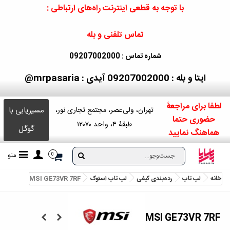
با توجه به قطعی اینترنت راه‌های ارتباطی :
تماس تلفنی و بله
شماره تماس : 09207002000
ایتا و بله : 09207002000
آیدی : mrpasaria@
لطفا برای مراجعۀ
مسیریابی با
تهران، ولی‌عصر، مجتمع تجاری نور،
حضوری حتما
طبقۀ ۴، واحد ۱۲۰۷۰
گوگل
هماهنگ نمایید
منو
0
خانه
لپ تاپ
رده‌بندی کیفی
لپ‌ تاپ استوک
MSI GE73VR 7RF
MSI GE73VR 7RF