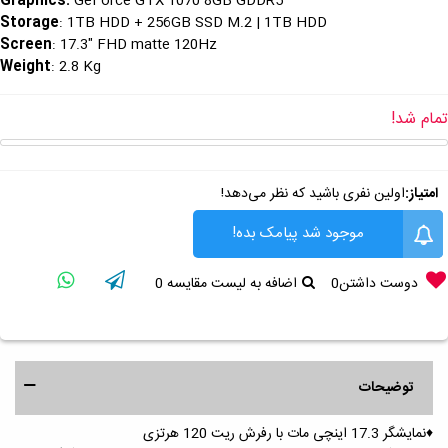
Graphics
:
GeForce GTX 1070 8GB GDDR5
Storage
: 1TB HDD + 256GB SSD M.2 | 1TB HDD
Screen
: 17.3" FHD matte 120Hz
Weight
: 2.8 Kg
تمام شد!
امتیاز:
اولین نفری باشید که نظر می‌دهد!
موجود شد پیامک بده!
دوست داشتن
0
اضافه به لیست مقایسه
0
توضیحات
♦️نمایشگر 17.3 اینچی مات با رفرش ریت 120 هرتزی