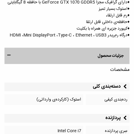
♦️دارای گرافیک مجزا GeForce GTX 1070 GDDR5 با حافظه 8 گیگابایتی
♦️استوک بسیار تمیز
♦️رم قابل ارتقاء
♦️حافظه‌ی داخلی قابل ارتقا
♦️کیبورد جزیره ای همراه با بکلیت
♦️درگاه رم‌ریدر HDMI ،Mini DisplayPort ،Type-C ، Ethernet ، USB3
جزئیات محصول
مشخصات
دسته‌بندی کلی
رده‌بندی کیفی
استوک (کارکرده‌ی وارداتی)
پردازنده
سِری پردازنده
Intel Core i7