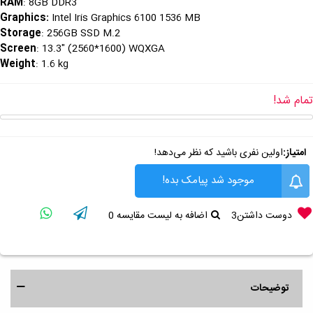
RAM
: 8GB DDR3
Graphics
:
Intel Iris Graphics 6100 1536 MB
Storage
: 256GB SSD M.2
Screen
: 13.3" (2560*1600) WQXGA
Weight
: 1.6 kg
تمام شد!
امتیاز:
اولین نفری باشید که نظر می‌دهد!
موجود شد پیامک بده!
دوست داشتن
3
اضافه به لیست مقایسه
0
توضیحات