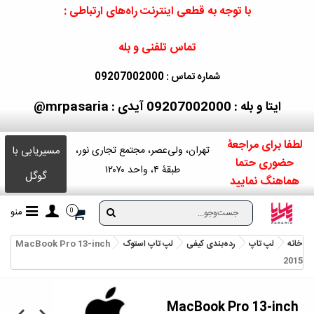
با توجه به قطعی اینترنت راه‌های ارتباطی :
تماس تلفنی و بله
شماره تماس : 09207002000
ایتا و بله : 09207002000
آیدی : mrpasaria@
لطفا برای مراجعۀ
مسیریابی با
تهران، ولی‌عصر، مجتمع تجاری نور،
حضوری حتما
طبقۀ ۴، واحد ۱۲۰۷۰
گوگل
هماهنگ نمایید
منو
0
خانه
لپ تاپ
رده‌بندی کیفی
لپ‌ تاپ استوک
MacBook Pro 13-inch
2015
MacBook Pro 13-inch