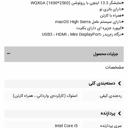
♦️نمایشگر 13.3 اینچی با رزولوشن (2560*1600) WQXGA
♦️دارای باتری نو
♦️همراه با کارتن
♦️دارای سیستم عامل macOS High Sierra
♦️کیبورد جزیره ای دارای بکلیت
♦️درگاه رم‌ریدر ،USB3 ، HDMI ، Mini DisplayPort
جزئیات محصول
مشخصات
دسته‌بندی کلی
رده‌بندی کیفی
استوک (کارکرده‌ی وارداتی ، همراه کارتن)
پردازنده
سِری پردازنده
Intel Core i5