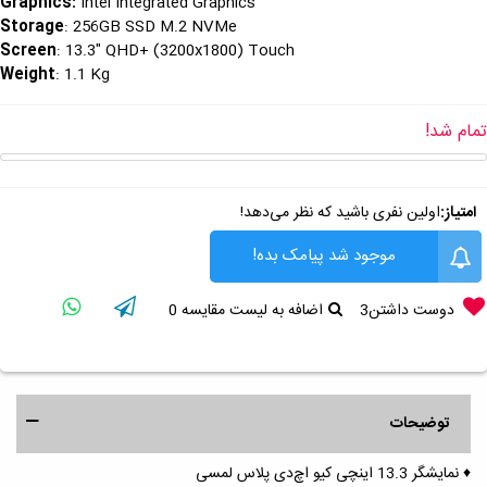
Graphics
:
Intel Integrated Graphics
Storage
: 256GB SSD M.2 NVMe
Screen
: 13.3" QHD+ (3200x1800) Touch
Weight
: 1.1 Kg
تمام شد!
امتیاز:
اولین نفری باشید که نظر می‌دهد!
موجود شد پیامک بده!
دوست داشتن
3
اضافه به لیست مقایسه
0
توضیحات
♦️ نمایشگر 13.3 اینچی کیو‌ اچ‌دی پلاس لمسی