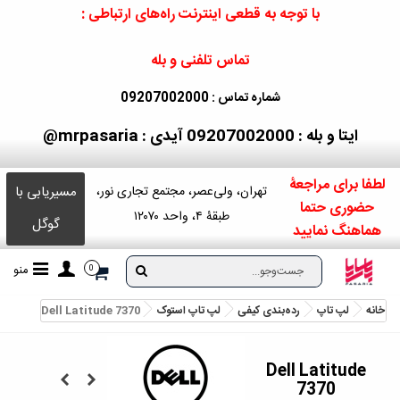
با توجه به قطعی اینترنت راه‌های ارتباطی :
تماس تلفنی و بله
شماره تماس : 09207002000
ایتا و بله : 09207002000
آیدی : mrpasaria@
لطفا برای مراجعۀ
مسیریابی با
تهران، ولی‌عصر، مجتمع تجاری نور،
حضوری حتما
طبقۀ ۴، واحد ۱۲۰۷۰
گوگل
هماهنگ نمایید
منو
0
خانه
لپ تاپ
رده‌بندی کیفی
لپ‌ تاپ استوک
Dell Latitude 7370
Dell Latitude
7370