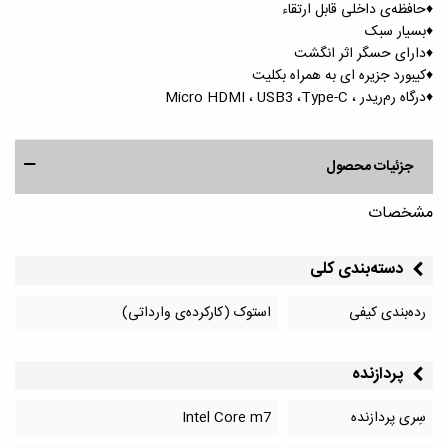
♦️حافظه‌ی داخلی قابل ارتقاء
♦️بسیار سبک
♦️دارای حسگر اثر انگشت
♦️کیبورد جزیره ای به همراه بکلیت
♦️درگاه رم‌ریدر ، Micro HDMI ، USB3 ،Type-C
جزئیات محصول
مشخصات
دسته‌بندی کلی
رده‌بندی کیفی
استوک (کارکرده‌ی وارداتی)
پردازنده
سِری پردازنده
Intel Core m7