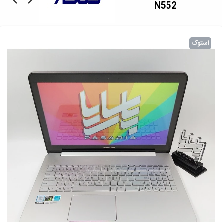
N552
استوک