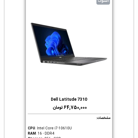
استوک
Dell Latitude 7310
64,750,000 تومان
مشخصات
:
CPU
: Intel Core i7-10610U
RAM
: 16 - DDR4