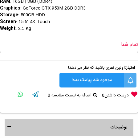
RAM
: 16GB | 8GB (DDR4)
Graphics
:
GeForce GTX 950M 2GB DDR3
Storage
: 500GB HDD
Screen
: 15.6" 4K Touch
Weight
: 2.5 Kg
تمام شد!
امتیاز:
اولین نفری باشید که نظر می‌دهد!
موجود شد پیامک بده!
دوست داشتن
0
اضافه به لیست مقایسه
0
توضیحات