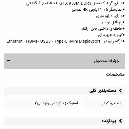
♦️دارای گرافیک مجزا GTX 950M DDR3 با حافظه 3 گیگابایتی
♦️ نمایشگر 15.6 اینچی 4K لمسی
♦️دارای درایو نوری
♦️رم قابل ارتقاء
♦️حافظه‌ی داخلی قابل ارتقاء
♦️کیبورد جزیره ای
♦️درگاه رم‌ریدر ، Ethernet ، HDMI ، USB3 ، Type-C ،Mini Displayport
جزئیات محصول
مشخصات
دسته‌بندی کلی
رده‌بندی کیفی
استوک (کارکرده‌ی وارداتی)
پردازنده