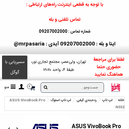
با توجه به قطعی اینترنت راه‌های ارتباطی :
تماس تلفنی و بله
شماره تماس : 09207002000
ایتا و بله : 09207002000
آیدی : mrpasaria@
لطفا برای مراجعۀ
مسیریابی با
تهران، ولی‌عصر، مجتمع تجاری نور،
حضوری حتما
طبقۀ ۴، واحد ۱۲۰۷۰
گوگل
هماهنگ نمایید
منو
0
خانه
لپ تاپ
رده‌بندی کیفی
لپ‌ تاپ استوک
ASUS VivoBook Pro
N552
ASUS VivoBook Pro