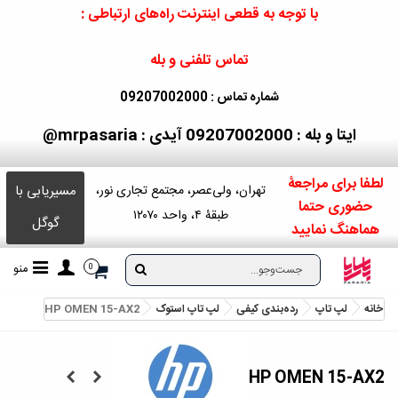
با توجه به قطعی اینترنت راه‌های ارتباطی :
تماس تلفنی و بله
شماره تماس : 09207002000
ایتا و بله : 09207002000
آیدی : mrpasaria@
لطفا برای مراجعۀ
مسیریابی با
تهران، ولی‌عصر، مجتمع تجاری نور،
حضوری حتما
طبقۀ ۴، واحد ۱۲۰۷۰
گوگل
هماهنگ نمایید
منو
0
خانه
لپ تاپ
رده‌بندی کیفی
لپ‌ تاپ استوک
HP OMEN 15-AX2
HP OMEN 15-AX2