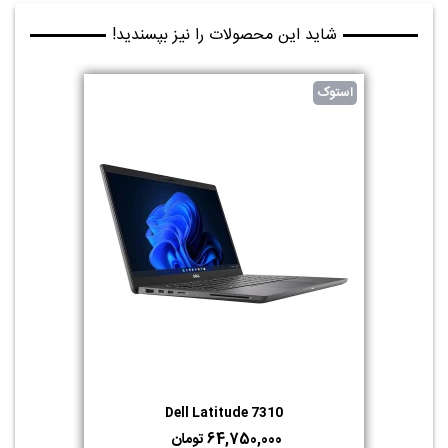
شاید این محصولات را نیز بپسندید!
استوک
Dell Latitude 7310
64,750,000 تومان