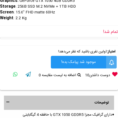
Graphics
:
GeForce GTX 1050 4GB GDDR5
Storage
: 256B SSD M.2 NVMe + 1TB HDD
Screen
: 15.6" FHD matte 60Hz
Weight
: 2.2 Kg
تمام شد!
امتیاز:
اولین نفری باشید که نظر می‌دهد!
موجود شد پیامک بده!
دوست داشتن
10
اضافه به لیست مقایسه
0
توضیحات
♦️دارای گرافیک مجزا GTX 1050 GDDR5 با حافظه 4 گیگابایتی