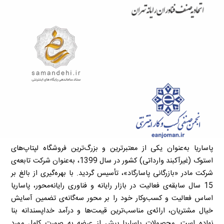
پاساریا به‌عنوان یکی از معتبرترین و بزرگ‌ترین فروشگاه لپتاپ‌های
استوک (غیرآکبند وارداتی) کشور در سال 1399، به‌عنوان شرکت تابعه‌ی
شرکت مادر «بازرگانی پاسارگاد»، تأسیس گردید. با بهره‌گیری از بالغ بر
15 سال سابقه‌ی فعالیت در بازار رایانه و فناوری رایانه‌محور، پاساریا
اساس فعالیت و کسب‌وکار خود را بر محور سه‌گانه‌ی تضمین آسایش
خیال مشتریان، ارائه‌ی مناسب‌ترین قیمت‌ها و درآمد خداپسندانه بنا
نهاده است. محصولات پاساریا پیش از عرضه به صورت کامل مورد