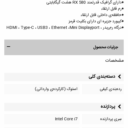
♦️دارای گرافیک قدرتمند RX 580 هشت گیگابایتی
♦️رم قابل ارتقاء
♦️حافظه‌ی داخلی قابل ارتقاء
♦️کیبورد جزیره ای دارای بکلیت قرمز
♦️درگاه رم‌ریدر ، HDMI ، Type-C ، USB3 ، Ethernet ،Mini Displayport
جزئیات محصول
مشخصات
دسته‌بندی کلی
رده‌بندی کیفی
استوک (کارکرده‌ی وارداتی)
پردازنده
سِری پردازنده
Intel Core i7