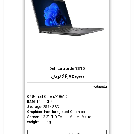
Dell Latitude 7310
64,750,000 تومان
مشخصات
:
CPU
: Intel Core i7-10610U
RAM
: 16 - DDR4
Storage
: 256 - SSD
Graphics
: Intel Integrated Graphics
Screen
: 13.3" FHD Touch Matte | Matte
Weight
: 1.3 Kg