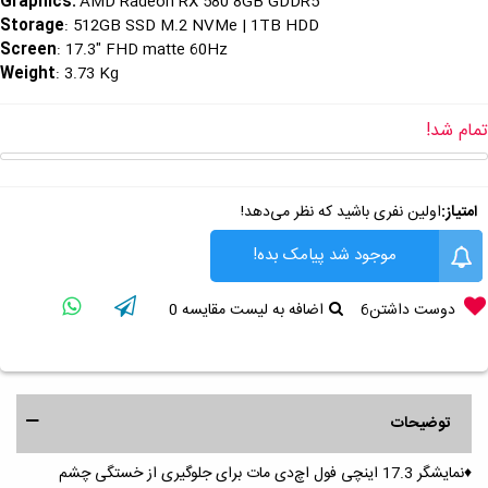
Graphics
:
AMD Radeon RX 580 8GB GDDR5
Storage
: 512GB SSD M.2 NVMe | 1TB HDD
Screen
: 17.3" FHD matte 60Hz
Weight
: 3.73 Kg
تمام شد!
امتیاز:
اولین نفری باشید که نظر می‌دهد!
موجود شد پیامک بده!
دوست داشتن
6
اضافه به لیست مقایسه
0
توضیحات
♦️نمایشگر 17.3 اینچی فول اچ‌دی مات برای جلوگیری از خستگی چشم