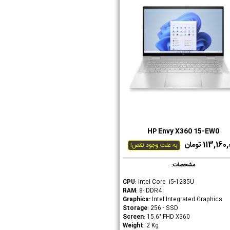
HP Envy X360 15-EW0
دوست داشتن
113,16 تومان
به علت وجود نقص!
مشخصات
:
CPU
: Intel Core i5-1235U
RAM
: 8- DDR4
Graphics
:
Intel Integrated Graphics
Storage
: 256 - SSD
Screen
: 15.6" FHD X360
Weight
: 2 Kg