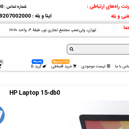
نت راه‌های ارتباطی :
شماره تماس : 09207002000
ایتا و بله : 09207002000
نی و بله
ما
تهران، ولی‌عصر، مجتمع تجاری نور، طبقۀ ۴، واحد ۱۲۰۷۰
ساده و سریع!
به‌صرفه!
0
اس با ما
لیست موجودی
خرید اقساطی
گرید B
HP Laptop 15-db0