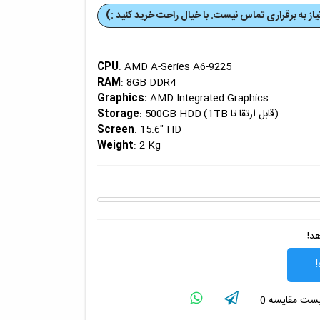
از به برقراری تماس نیست. با خیال راحت خرید کنید :)
CPU
: AMD A-Series A6-9225
RAM
: 8GB DDR4
Graphics
:
AMD Integrated Graphics
(قابل ارتقا تا 1TB)
Storage
: 500GB HDD
Screen
: 15.6" HD
Weight
: 2 Kg
هد!
!
لیست مقایسه
0