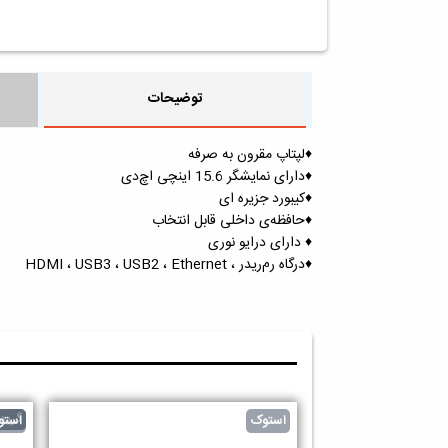
توضیحات
♦️لپتاپ مقرون به صرفه
♦️دارای نمایشگر 15.6 اینچی اچ‌دی
♦️کیبورد جزیره ای
♦️حافظه‌ی داخلی قابل انتخاب
♦️ دارای درایو نوری
♦️درگاه رم‌ریدر ، HDMI ، USB3 ، USB2 ، Ethernet
گرید 
استوک
استو