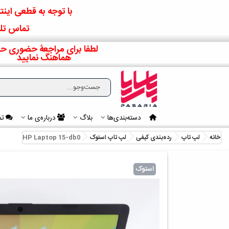
با توجه به قطعی اینتر
تماس تلف
لطفا برای مراجعۀ حضوری حت
هماهنگ نمایید
دسته‌بندی‌ها
بلاگ
درباره‌ی ما
تم
خانه
لپ تاپ
رده‌بندی کیفی
لپ‌ تاپ استوک
HP Laptop 15-db0
استوک