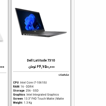
Dell Latitude 7310
دوست داشتن
64,750,000 تومان
0,000
مشخصات
:
CPU
: Intel Core i7-10610U
RAM
: 16 - DDR4
Storage
: 256 - SSD
Graphics
: Intel Integrated Graphics
Screen
: 13.3" FHD Touch Matte | Matte
Weight
: 1.3 Kg