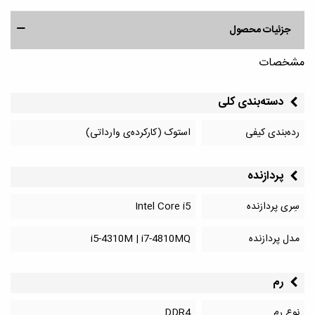
جزئیات محصول
مشخصات
دسته‌بندی کلی
رده‌بندی کیفی
استوک (کارکرده‌ی وارداتی)
پردازنده
سِری پردازنده
Intel Core i5
مدل پردازنده
i5-4310M | i7-4810MQ
رم
نوع رم
DDR4