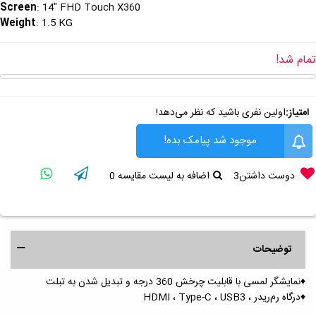
Screen
: 14" FHD Touch X360
Weight
: 1.5 KG
تمام شد!
امتیاز:
اولین نفری باشید که نظر می‌دهد!
موجود شد پیامک بده!
دوست داشتن
3
اضافه به لیست مقایسه
0
توضیحات
♦️نمایشگر لمسی با قابلیت چرخش 360 درجه و تبدیل شدن به تبلت
♦️درگاه رم‌ریدر ، HDMI ، Type-C ، USB3