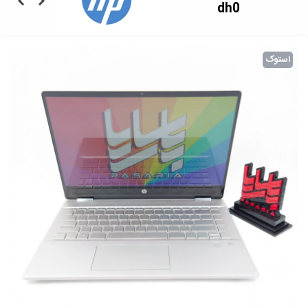
dh0
استوک