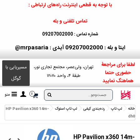
با توجه به قطعی اینترنت راه‌های ارتباطی :
تماس تلفنی و بله
شماره تماس : 09207002000
ایتا و بله : 09207002000
آیدی : mrpasaria@
لطفا برای مراجعۀ
مسیریابی با
تهران، ولی‌عصر، مجتمع تجاری نور،
حضوری حتما
طبقۀ ۴، واحد ۱۲۰۷۰
گوگل
هماهنگ نمایید
منو
0
خانه
لپ تاپ
رده‌بندی کیفی
لپ‌ تاپ استوک
HP Pavilion x360 14m-
dh0
HP Pavilion x360 14m-