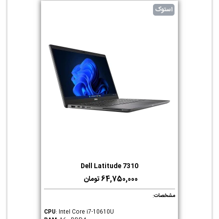
استوک
Dell Latitude 7310
64,750,000 تومان
مشخصات
:
CPU
: Intel Core i7-10610U