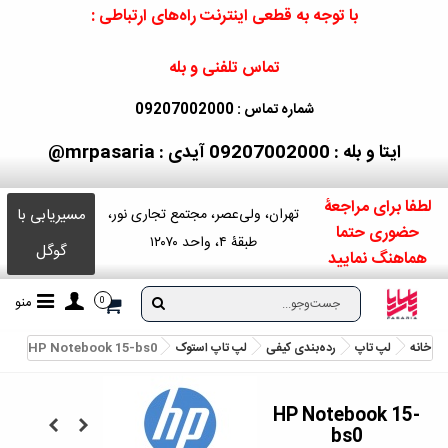
با توجه به قطعی اینترنت راه‌های ارتباطی :
تماس تلفنی و بله
شماره تماس : 09207002000
ایتا و بله : 09207002000
آیدی : mrpasaria@
لطفا برای مراجعۀ
مسیریابی با
تهران، ولی‌عصر، مجتمع تجاری نور،
حضوری حتما
طبقۀ ۴، واحد ۱۲۰۷۰
گوگل
هماهنگ نمایید
منو
0
خانه
لپ تاپ
رده‌بندی کیفی
لپ‌ تاپ استوک
HP Notebook 15-bs0
HP Notebook 15-
bs0