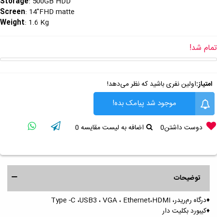
Storage
: 500GB HDD
Screen
: 14"FHD matte
Weight
: 1.6 Kg
تمام شد!
امتیاز:
اولین نفری باشید که نظر می‌دهد!
موجود شد پیامک بده!
دوست داشتن
0
اضافه به لیست مقایسه
0
توضیحات
♦️درگاه رم‌ریدر، Type -C ،USB3 ، VGA ، Ethernet،HDMI
♦️کیبورد بکلیت دار