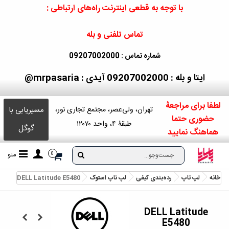
با توجه به قطعی اینترنت راه‌های ارتباطی :
تماس تلفنی و بله
شماره تماس : 09207002000
ایتا و بله : 09207002000
آیدی : mrpasaria@
لطفا برای مراجعۀ
مسیریابی با
تهران، ولی‌عصر، مجتمع تجاری نور،
حضوری حتما
طبقۀ ۴، واحد ۱۲۰۷۰
گوگل
هماهنگ نمایید
منو
0
خانه
لپ تاپ
رده‌بندی کیفی
لپ‌ تاپ استوک
DELL Latitude E5480
DELL Latitude
E5480