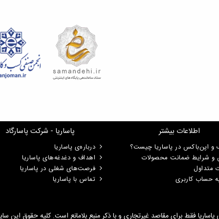
اطلاعات بیشتر
پاساریا - شرکت پاسارگاد
 و اپن‌باکس در پاساریا چیست؟
درباره‌ی پاساریا
ن و شرایط ضمانت محصولات
اهداف و دغدغه‌های پاساریا
ت متداول
فرصت‌های شغلی در پاساریا
ه حساب کاربری
تماس با پاساریا
ی پاساریا فقط برای مقاصد غیرتجاری و با ذکر منبع بلامانع است. کلیه حقوق این س