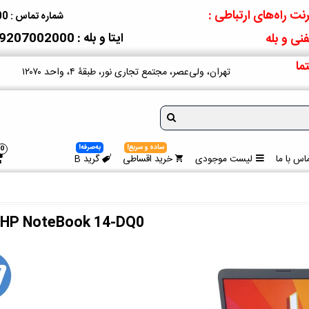
نت راه‌های ارتباطی :
شماره تماس : 09207002000
ایتا و بله : 09207002000
نی و بله
ما
تهران، ولی‌عصر، مجتمع تجاری نور، طبقۀ ۴، واحد ۱۲۰۷۰
ساده و سریع!
به‌صرفه!
0
اس با ما
لیست موجودی
خرید اقساطی
گرید B
HP NoteBook 14-DQ0