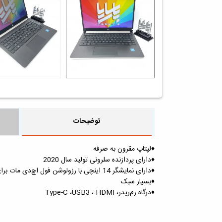
توضیحات
♦️لپتاپ مقرون به صرفه
♦️دارای پردازنده سلرونی تولید سال 2020
♦️دارای نمایشگر 14 اینچی با رزولوشن فول اچ‌دی مات برای جلوگیری از خستگی چشم
♦️بسیار سبک
♦️درگاه رم‌ریدر، Type-C ،USB3 ، HDMI