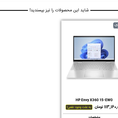
شاید این محصولات را نیز بپسندید!
B
ک
HP Envy X360 15-EW0
دوست داشتن
113,16 تومان
به علت وجود نقص!
مشخصات
: