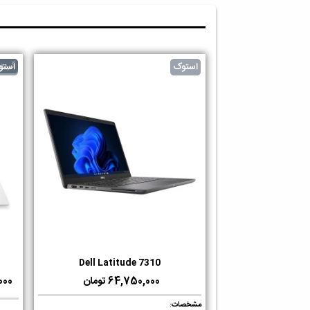
گرید 
استوک
استو
Dell Latitude 7310
دوست داشتن
64,750,000 تومان
0,000
مشخصات
: