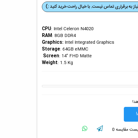
از به برقراری تماس نیست. با خیال راحت خرید کنید :)
CPU
: Intel Celeron N4020
RAM
: 8GB DDR4
Graphics
:
Intel Integrated Graphics
Storage
: 64GB eMMC
Screen
: 14" FHD Matte
Weight
: 1.5 Kg
هد!
!
لیست مقایسه
0