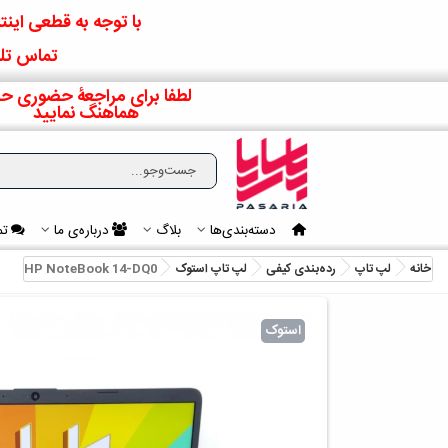
با توجه به قطعی اینتر
تماس تلف
لطفا برای مراجعۀ حضوری حت
هماهنگ نمایید
دسته‌بندی‌ها
بلاگ
درباره‌ی ما
تم
خانه
لپ تاپ
رده‌بندی کیفی
لپ‌ تاپ استوک
HP NoteBook 14-DQ0
استوک