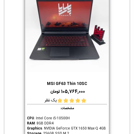
MSI GF63 Thin 10SC
105,764,000 تومان
یک نظر
مشخصات
:
CPU
: Intel Core i5-10500H
RAM
: 8GB DDR4
Graphics
: NVIDIA GeForce GTX 1650 Max-Q 4GB
Storage
: 256GB SSD M.2