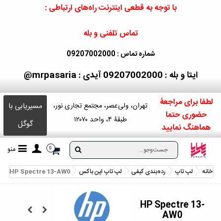
با توجه به قطعی اینترنت راه‌های ارتباطی :
تماس تلفنی و بله
شماره تماس : 09207002000
ایتا و بله : 09207002000
آیدی : mrpasaria@
لطفا برای مراجعۀ
مسیریابی با
تهران، ولی‌عصر، مجتمع تجاری نور،
حضوری حتما
طبقۀ ۴، واحد ۱۲۰۷۰
گوگل
هماهنگ نمایید
منو
0
خانه
لپ تاپ
رده‌بندی کیفی
لپ تاپ اپن باکس
HP Spectre 13-AW0
HP Spectre 13-
AW0