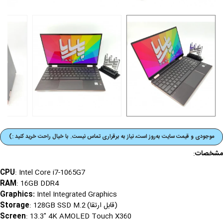
موجودی و قیمت‌ سایت به‌روز است، نیاز به برقراری تماس نیست. با خیال راحت خرید کنید :)
مشخصات
:
CPU
: Intel Core i7-1065G7
RAM
: 16GB DDR4
Graphics
:
Intel Integrated Graphics
(قابل ارتقا)
Storage
: 128GB SSD M.2
Screen
: 13.3" 4K AMOLED Touch X360