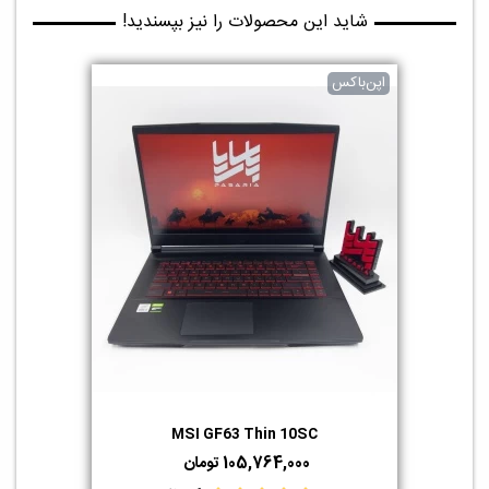
شاید این محصولات را نیز بپسندید!
اپن‌باکس
MSI GF63 Thin 10SC
105,764,000 تومان