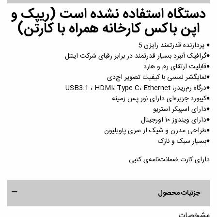
دستگاه استفاده نشده است (ریپک و
اپن باکس کارخانه همراه با کارتن)
♦️ پردازنده قدرتمند رایزن 5
♦️گرافیک آنبرد بسیار قدرتمند در برابر رقبای شرکت اینتل
♦️قابلیت ارتقای رم و هارد
♦️نمایگشر لمسی با کیفیت تصویر اچ‌دی
♦️درگاه رم‌ریدر، USB3.1 ، HDMI، Type C، Ethernet
♦️کیبورد جزیره‌ای دارای نور پس زمینه
♦️دارای اسپیکر استریو
♦️دارای ویندوز ١٠ اورجینال
♦️طراحی مدرن و شیک از سری پاویلیون
♦️بسیار سبک و نازک
دارای کارت ضمانت‌نامه‌ی کتبی
جزئیات محصول
مشخصات