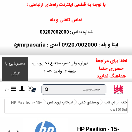
با توجه به قطعی اینترنت راه‌های ارتباطی :
تماس تلفنی و بله
شماره تماس : 09207002000
ایتا و بله : 09207002000
آیدی : mrpasaria@
لطفا برای مراجعۀ
مسیریابی با
تهران، ولی‌عصر، مجتمع تجاری نور،
حضوری حتما
طبقۀ ۴، واحد ۱۲۰۷۰
گوگل
هماهنگ نمایید
منو
0
خانه
لپ تاپ
رده‌بندی کیفی
لپ تاپ اپن باکس
HP Pavilion - 15-
cw1015cl
HP Pavilion - 15-