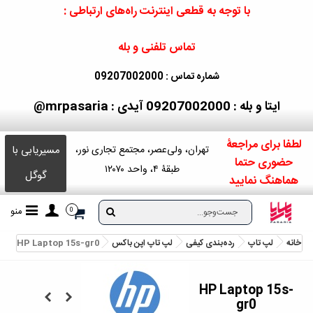
با توجه به قطعی اینترنت راه‌های ارتباطی :
تماس تلفنی و بله
شماره تماس : 09207002000
ایتا و بله : 09207002000
آیدی : mrpasaria@
لطفا برای مراجعۀ
مسیریابی با
تهران، ولی‌عصر، مجتمع تجاری نور،
حضوری حتما
طبقۀ ۴، واحد ۱۲۰۷۰
گوگل
هماهنگ نمایید
منو
0
خانه
لپ تاپ
رده‌بندی کیفی
لپ تاپ اپن باکس
HP Laptop 15s-gr0
HP Laptop 15s-
gr0