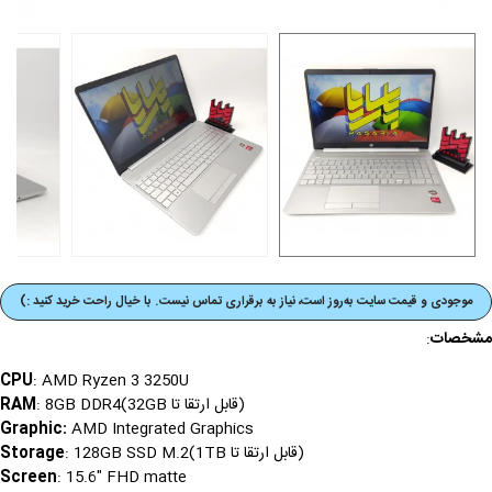
موجودی و قیمت‌ سایت به‌روز است، نیاز به برقراری تماس نیست. با خیال راحت خرید کنید :)
مشخصات
:
CPU
: AMD Ryzen 3 3250U
(قابل ارتقا تا 32GB)
: 8GB DDR4
RAM
Graphic:
AMD Integrated Graphics
(قابل ارتقا تا 1TB)
: 128GB SSD M.2
Storage
Screen
: 15.6" FHD matte